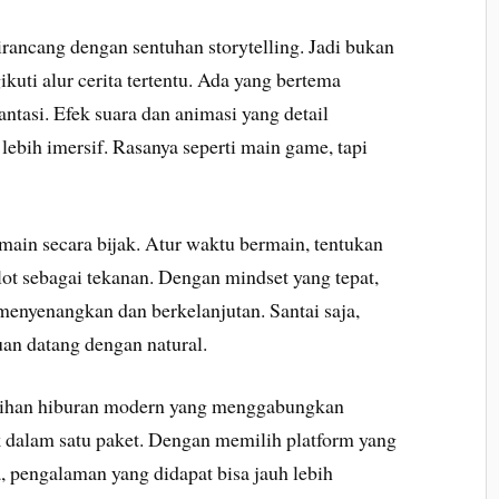
rancang dengan sentuhan storytelling. Jadi bukan
kuti alur cerita tertentu. Ada yang bertema
antasi. Efek suara dan animasi yang detail
ebih imersif. Rasanya seperti main game, tapi
rmain secara bijak. Atur waktu bermain, tentukan
slot sebagai tekanan. Dengan mindset yang tepat,
 menyenangkan dan berkelanjutan. Santai saja,
uan datang dengan natural.
pilihan hiburan modern yang menggabungkan
k dalam satu paket. Dengan memilih platform yang
 pengalaman yang didapat bisa jauh lebih