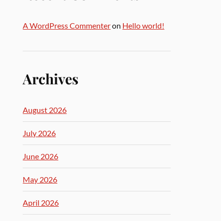
A WordPress Commenter
on
Hello world!
Archives
August 2026
July 2026
June 2026
May 2026
April 2026