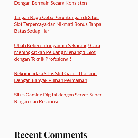
Dengan Bermain Secara Konsisten
Jangan Ragu Coba Peruntungan di Situs
Slot Terpercaya dan Nikmati Bonus Tanpa
Batas Setiap Hari
Ubah Keberuntunganmu Sekarang! Cara
Meningkatkan Peluang Menang di Slot
dengan Teknik Profesional!
Rekomendasi Situs Slot Gacor Thailand
Dengan Banyak Pilihan Permainan
Situs Gaming Digital dengan Server Super
Ringan dan Responsif
Recent Comments