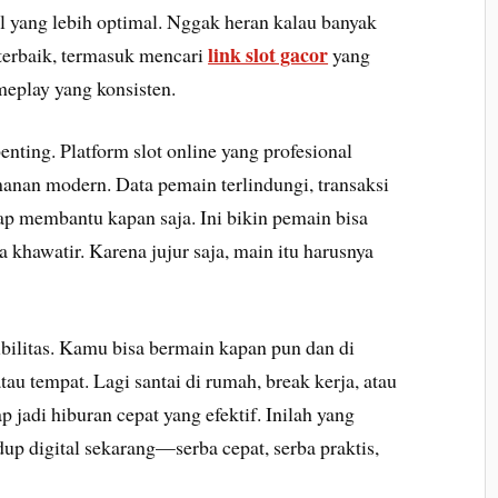
l yang lebih optimal. Nggak heran kalau banyak
link slot gacor
 terbaik, termasuk mencari
yang
meplay yang konsisten.
enting. Platform slot online yang profesional
anan modern. Data pemain terlindungi, transaksi
ap membantu kapan saja. Ini bikin pemain bisa
 khawatir. Karena jujur saja, main itu harusnya
ksibilitas. Kamu bisa bermain kapan pun dan di
tau tempat. Lagi santai di rumah, break kerja, atau
p jadi hiburan cepat yang efektif. Inilah yang
up digital sekarang—serba cepat, serba praktis,