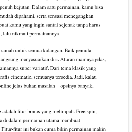
n penuh kejutan. Dalam satu permainan, kamu bisa
 mudah dipahami, serta sensasi menegangkan
buat kamu yang ingin santai sejenak tanpa harus
l, lalu nikmati permainannya.
g ramah untuk semua kalangan. Baik pemula
ngsung menyesuaikan diri. Aturan mainnya jelas,
mainannya super variatif. Dari tema klasik yang
fis cinematic, semuanya tersedia. Jadi, kalau
online jelas bukan masalah—opsinya banyak,
ne adalah fitur bonus yang melimpah. Free spin,
ame di dalam permainan utama membuat
 Fitur-fitur ini bukan cuma bikin permainan makin