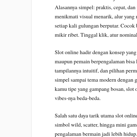
Alasannya simpel: praktis, cepat, da
menikmati visual menarik, alur yang
setiap kali gulungan berputar. Cocok 
mikir ribet. Tinggal klik, atur nomina
Slot online hadir dengan konsep yan
maupun pemain berpengalaman bisa la
tampilannya intuitif, dan pilihan per
simpel sampai tema modern dengan gra
kamu tipe yang gampang bosan, slot 
vibes-nya beda-beda.
Salah satu daya tarik utama slot onli
simbol wild, scatter, hingga mini g
pengalaman bermain jadi lebih hidup.