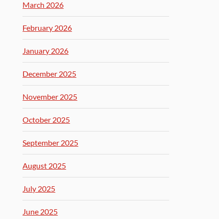
March 2026
February 2026
January 2026
December 2025
November 2025
October 2025
September 2025
August 2025
July 2025
June 2025