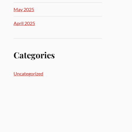
May 2025
April 2025
Categories
Uncategorized