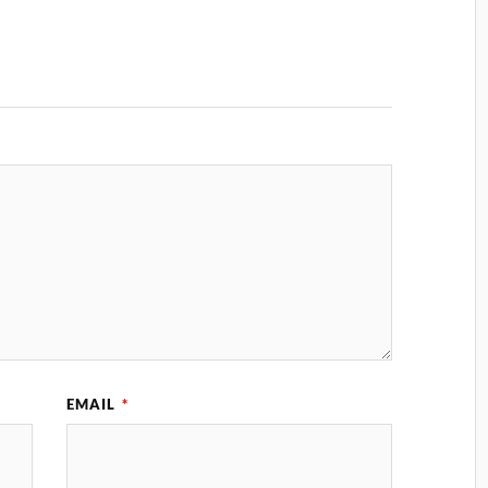
EMAIL
*