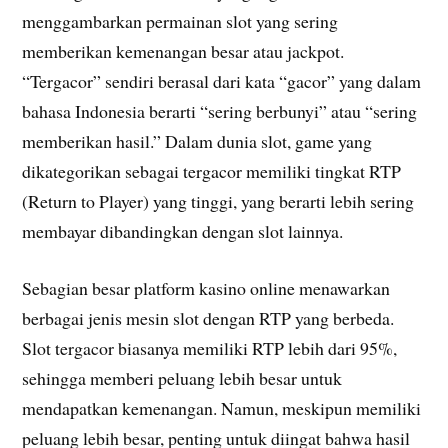
menggambarkan permainan slot yang sering
memberikan kemenangan besar atau jackpot.
“Tergacor” sendiri berasal dari kata “gacor” yang dalam
bahasa Indonesia berarti “sering berbunyi” atau “sering
memberikan hasil.” Dalam dunia slot, game yang
dikategorikan sebagai tergacor memiliki tingkat RTP
(Return to Player) yang tinggi, yang berarti lebih sering
membayar dibandingkan dengan slot lainnya.
Sebagian besar platform kasino online menawarkan
berbagai jenis mesin slot dengan RTP yang berbeda.
Slot tergacor biasanya memiliki RTP lebih dari 95%,
sehingga memberi peluang lebih besar untuk
mendapatkan kemenangan. Namun, meskipun memiliki
peluang lebih besar, penting untuk diingat bahwa hasil