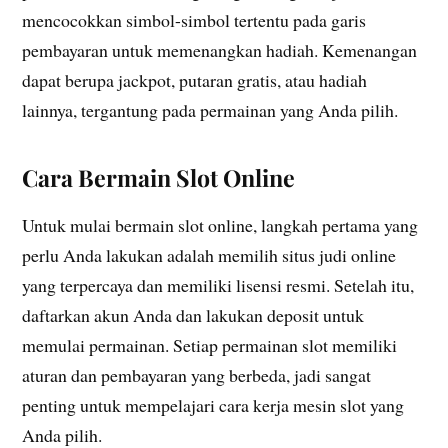
mencocokkan simbol-simbol tertentu pada garis
pembayaran untuk memenangkan hadiah. Kemenangan
dapat berupa jackpot, putaran gratis, atau hadiah
lainnya, tergantung pada permainan yang Anda pilih.
Cara Bermain Slot Online
Untuk mulai bermain slot online, langkah pertama yang
perlu Anda lakukan adalah memilih situs judi online
yang terpercaya dan memiliki lisensi resmi. Setelah itu,
daftarkan akun Anda dan lakukan deposit untuk
memulai permainan. Setiap permainan slot memiliki
aturan dan pembayaran yang berbeda, jadi sangat
penting untuk mempelajari cara kerja mesin slot yang
Anda pilih.