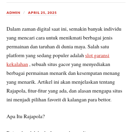
ADMIN
APRIL 25, 2025
Dalam zaman digital saat ini, semakin banyak individu
yang mencari cara untuk menikmati berbagai jenis
permainan dan taruhan di dunia maya. Salah satu
platform yang sedang populer adalah
slot garansi
kekalahan
, sebuah situs gacor yang menyediakan
berbagai permainan menarik dan kesempatan menang
yang menarik. Artikel ini akan menjelaskan tentang
Rajapola, fitur-fitur yang ada, dan alasan mengapa situs
ini menjadi pilihan favorit di kalangan para bettor.
Apa Itu Rajapola?