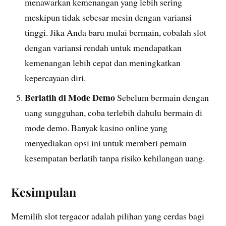
menawarkan kemenangan yang lebih sering
meskipun tidak sebesar mesin dengan variansi
tinggi. Jika Anda baru mulai bermain, cobalah slot
dengan variansi rendah untuk mendapatkan
kemenangan lebih cepat dan meningkatkan
kepercayaan diri.
Berlatih di Mode Demo
Sebelum bermain dengan
uang sungguhan, coba terlebih dahulu bermain di
mode demo. Banyak kasino online yang
menyediakan opsi ini untuk memberi pemain
kesempatan berlatih tanpa risiko kehilangan uang.
Kesimpulan
Memilih slot tergacor adalah pilihan yang cerdas bagi