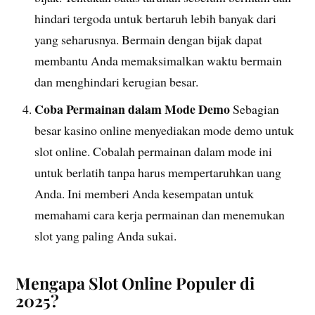
hindari tergoda untuk bertaruh lebih banyak dari
yang seharusnya. Bermain dengan bijak dapat
membantu Anda memaksimalkan waktu bermain
dan menghindari kerugian besar.
Coba Permainan dalam Mode Demo
Sebagian
besar kasino online menyediakan mode demo untuk
slot online. Cobalah permainan dalam mode ini
untuk berlatih tanpa harus mempertaruhkan uang
Anda. Ini memberi Anda kesempatan untuk
memahami cara kerja permainan dan menemukan
slot yang paling Anda sukai.
Mengapa Slot Online Populer di
2025?