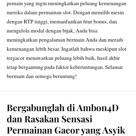
pemain yang ingin meningkatkan peluang kemenangan
mereka dalam permainan slot. Dengan memilih mesin
dengan RTP tinggi, memanfaatkan fitur bonus, dan
mengelola modal dengan bijak, Anda bisa
meningkatkan pengalaman bermain Anda dan meraih
kemenangan lebih besar. Ingatlah bahwa meskipun slot
tergacor menawarkan peluang lebih baik, hasil akhir
tetap bergantung pada faktor keberuntungan. Selamat
bermain dan semoga beruntung!
Bergabunglah di Ambon4D
dan Rasakan Sensasi
Permainan Gacor yang Asyik