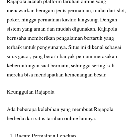
Rajapola adalah platform taruhan online yang
menawarkan beragam jenis permainan, mulai dari slot,
poker, hingga permainan kasino langsung. Dengan
sistem yang aman dan mudah digunakan, Rajapola
berusaha memberikan pengalaman bertaruh yang
terbaik untuk penggunanya. Situs ini dikenal sebagai
situs gacor, yang berarti banyak pemain merasakan
keberuntungan saat bermain, sehingga sering kali
mereka bisa mendapatkan kemenangan besar.
Keunggulan Rajapola
Ada beberapa kelebihan yang membuat Rajapola
berbeda dari situs taruhan online lainnya:
Ragam Permainan Lengkap