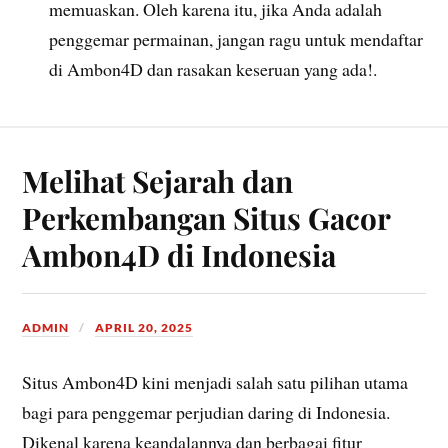
memuaskan. Oleh karena itu, jika Anda adalah
penggemar permainan, jangan ragu untuk mendaftar
di Ambon4D dan rasakan keseruan yang ada!.
Melihat Sejarah dan
Perkembangan Situs Gacor
Ambon4D di Indonesia
ADMIN
APRIL 20, 2025
Situs Ambon4D kini menjadi salah satu pilihan utama
bagi para penggemar perjudian daring di Indonesia.
Dikenal karena keandalannya dan berbagai fitur