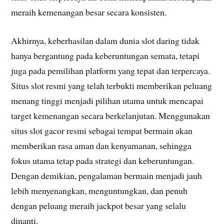
meraih kemenangan besar secara konsisten.
Akhirnya, keberhasilan dalam dunia slot daring tidak
hanya bergantung pada keberuntungan semata, tetapi
juga pada pemilihan platform yang tepat dan terpercaya.
Situs slot resmi yang telah terbukti memberikan peluang
menang tinggi menjadi pilihan utama untuk mencapai
target kemenangan secara berkelanjutan. Menggunakan
situs slot gacor resmi sebagai tempat bermain akan
memberikan rasa aman dan kenyamanan, sehingga
fokus utama tetap pada strategi dan keberuntungan.
Dengan demikian, pengalaman bermain menjadi jauh
lebih menyenangkan, menguntungkan, dan penuh
dengan peluang meraih jackpot besar yang selalu
dinanti.