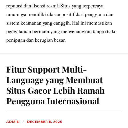
reputasi dan lisensi resmi. Situs yang terpercaya
umumnya memiliki ulasan positif dari pengguna dan
sistem keamanan yang canggih. Hal ini memastikan
pengalaman bermain yang menyenangkan tanpa risiko
penipuan dan kerugian besar.
Fitur Support Multi-
Language yang Membuat
Situs Gacor Lebih Ramah
Pengguna Internasional
ADMIN
DECEMBER 8, 2025