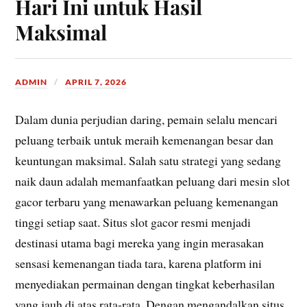
Hari Ini untuk Hasil
Maksimal
ADMIN
APRIL 7, 2026
Dalam dunia perjudian daring, pemain selalu mencari
peluang terbaik untuk meraih kemenangan besar dan
keuntungan maksimal. Salah satu strategi yang sedang
naik daun adalah memanfaatkan peluang dari mesin slot
gacor terbaru yang menawarkan peluang kemenangan
tinggi setiap saat. Situs slot gacor resmi menjadi
destinasi utama bagi mereka yang ingin merasakan
sensasi kemenangan tiada tara, karena platform ini
menyediakan permainan dengan tingkat keberhasilan
yang jauh di atas rata-rata. Dengan mengandalkan situs