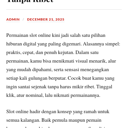
ADMIN
DECEMBER 21, 2025
Permainan slot online kini jadi salah satu pilihan
hiburan digital yang paling digemari. Alasannya simpel:
praktis, cepat, dan penuh kejutan. Dalam satu
permainan, kamu bisa menikmati visual menarik, alur
yang mudah dipahami, serta sensasi menegangkan
setiap kali gulungan berputar. Cocok buat kamu yang
ingin santai sejenak tanpa harus mikir ribet. Tinggal
klik, atur nominal, lalu nikmati permainannya.
Slot online hadir dengan konsep yang ramah untuk
semua kalangan. Baik pemula maupun pemain