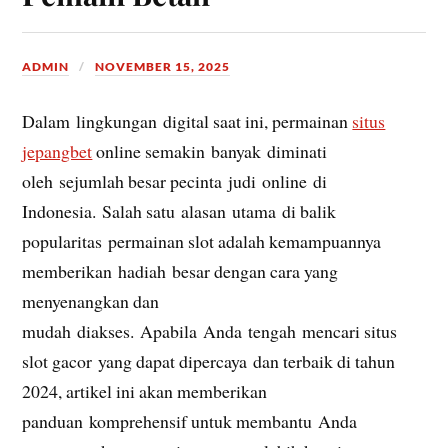
ADMIN
NOVEMBER 15, 2025
Dalam lingkungan digital saat ini, permainan
situs
jepangbet
online semakin banyak diminati
oleh sejumlah besar pecinta judi online di
Indonesia. Salah satu alasan utama di balik
popularitas permainan slot adalah kemampuannya
memberikan hadiah besar dengan cara yang
menyenangkan dan
mudah diakses. Apabila Anda tengah mencari situs
slot gacor yang dapat dipercaya dan terbaik di tahun
2024, artikel ini akan memberikan
panduan komprehensif untuk membantu Anda