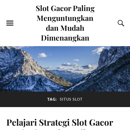
Slot Gacor Paling
Menguntungkan
dan Mudah
Dimenangkan
TAG:
SITUS SLOT
Pelajari Strategi Slot Gacor