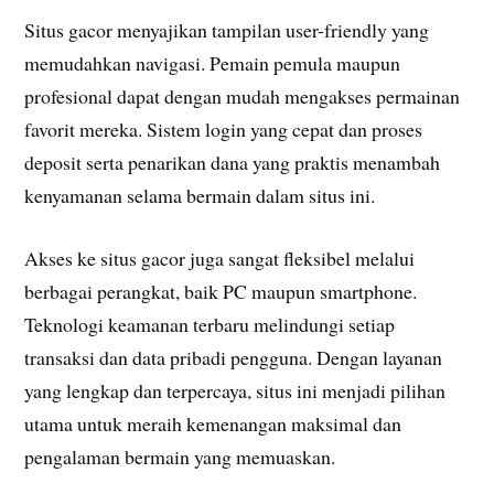
Situs gacor menyajikan tampilan user-friendly yang
memudahkan navigasi. Pemain pemula maupun
profesional dapat dengan mudah mengakses permainan
favorit mereka. Sistem login yang cepat dan proses
deposit serta penarikan dana yang praktis menambah
kenyamanan selama bermain dalam situs ini.
Akses ke situs gacor juga sangat fleksibel melalui
berbagai perangkat, baik PC maupun smartphone.
Teknologi keamanan terbaru melindungi setiap
transaksi dan data pribadi pengguna. Dengan layanan
yang lengkap dan terpercaya, situs ini menjadi pilihan
utama untuk meraih kemenangan maksimal dan
pengalaman bermain yang memuaskan.