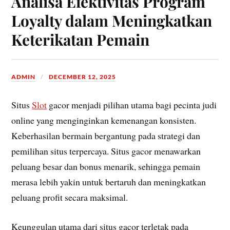
Analisa Efektivitas Program
Loyalty dalam Meningkatkan
Keterikatan Pemain
ADMIN
DECEMBER 12, 2025
Situs
Slot
gacor menjadi pilihan utama bagi pecinta judi
online yang menginginkan kemenangan konsisten.
Keberhasilan bermain bergantung pada strategi dan
pemilihan situs terpercaya. Situs gacor menawarkan
peluang besar dan bonus menarik, sehingga pemain
merasa lebih yakin untuk bertaruh dan meningkatkan
peluang profit secara maksimal.
Keunggulan utama dari situs gacor terletak pada