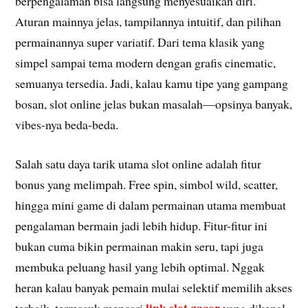
berpengalaman bisa langsung menyesuaikan diri.
Aturan mainnya jelas, tampilannya intuitif, dan pilihan
permainannya super variatif. Dari tema klasik yang
simpel sampai tema modern dengan grafis cinematic,
semuanya tersedia. Jadi, kalau kamu tipe yang gampang
bosan, slot online jelas bukan masalah—opsinya banyak,
vibes-nya beda-beda.
Salah satu daya tarik utama slot online adalah fitur
bonus yang melimpah. Free spin, simbol wild, scatter,
hingga mini game di dalam permainan utama membuat
pengalaman bermain jadi lebih hidup. Fitur-fitur ini
bukan cuma bikin permainan makin seru, tapi juga
membuka peluang hasil yang lebih optimal. Nggak
heran kalau banyak pemain mulai selektif memilih akses