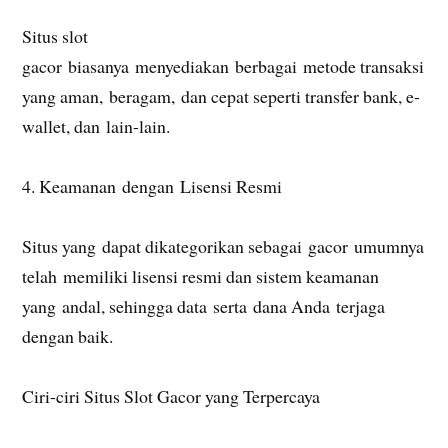
Situs slot
gacor biasanya menyediakan berbagai metode transaksi
yang aman, beragam, dan cepat seperti transfer bank, e-
wallet, dan lain-lain.
4. Keamanan dengan Lisensi Resmi
Situs yang dapat dikategorikan sebagai gacor umumnya
telah memiliki lisensi resmi dan sistem keamanan
yang andal, sehingga data serta dana Anda terjaga
dengan baik.
Ciri-ciri Situs Slot Gacor yang Terpercaya