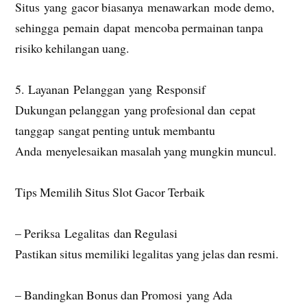
Situs yang gacor biasanya menawarkan mode demo,
sehingga pemain dapat mencoba permainan tanpa
risiko kehilangan uang.
5. Layanan Pelanggan yang Responsif
Dukungan pelanggan yang profesional dan cepat
tanggap sangat penting untuk membantu
Anda menyelesaikan masalah yang mungkin muncul.
Tips Memilih Situs Slot Gacor Terbaik
– Periksa Legalitas dan Regulasi
Pastikan situs memiliki legalitas yang jelas dan resmi.
– Bandingkan Bonus dan Promosi yang Ada