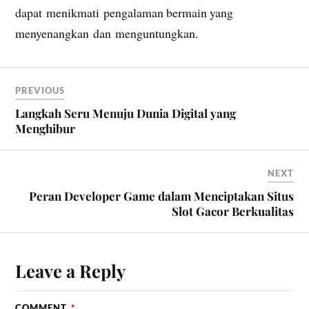
dapat menikmati pengalaman bermain yang
menyenangkan dan menguntungkan.
PREVIOUS
Langkah Seru Menuju Dunia Digital yang
Menghibur
NEXT
Peran Developer Game dalam Menciptakan Situs
Slot Gacor Berkualitas
Leave a Reply
COMMENT
*