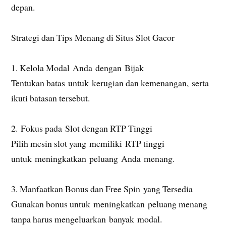
depan.
Strategi dan Tips Menang di Situs Slot Gacor
1. Kelola Modal Anda dengan Bijak
Tentukan batas untuk kerugian dan kemenangan, serta
ikuti batasan tersebut.
2. Fokus pada Slot dengan RTP Tinggi
Pilih mesin slot yang memiliki RTP tinggi
untuk meningkatkan peluang Anda menang.
3. Manfaatkan Bonus dan Free Spin yang Tersedia
Gunakan bonus untuk meningkatkan peluang menang
tanpa harus mengeluarkan banyak modal.