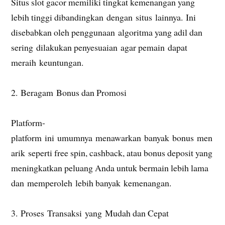
Situs slot gacor memiliki tingkat kemenangan yang
lebih tinggi dibandingkan dengan situs lainnya. Ini
disebabkan oleh penggunaan algoritma yang adil dan
sering dilakukan penyesuaian agar pemain dapat
meraih keuntungan.
2. Beragam Bonus dan Promosi
Platform-
platform ini umumnya menawarkan banyak bonus men
arik seperti free spin, cashback, atau bonus deposit yang
meningkatkan peluang Anda untuk bermain lebih lama
dan memperoleh lebih banyak kemenangan.
3. Proses Transaksi yang Mudah dan Cepat