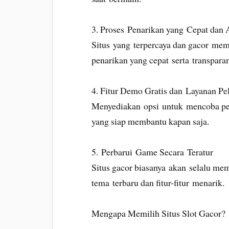
3. Proses Penarikan yang Cepat dan
Situs yang terpercaya dan gacor me
penarikan yang cepat serta transparan
4. Fitur Demo Gratis dan Layanan P
Menyediakan opsi untuk mencoba per
yang siap membantu kapan saja.
5. Perbarui Game Secara Teratur
Situs gacor biasanya akan selalu me
tema terbaru dan fitur-fitur menarik.
Mengapa Memilih Situs Slot Gacor?