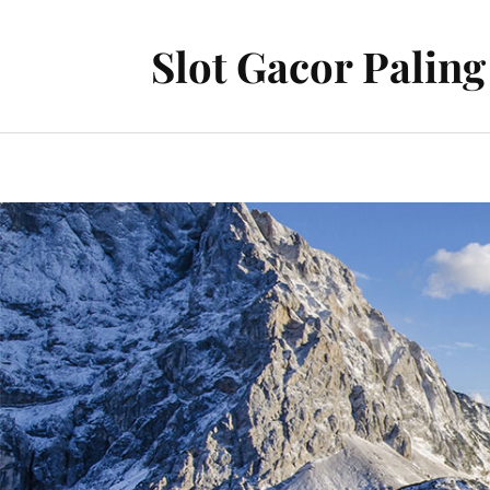
Slot Gacor Pali