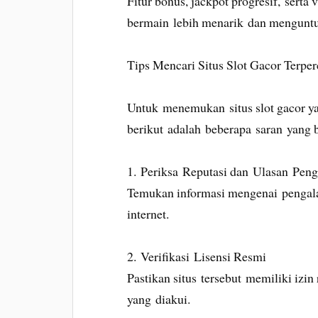
Fitur bonus, jackpot progresif, sert
bermain lebih menarik dan mengunt
Tips Mencari Situs Slot Gacor Terper
Untuk menemukan situs slot gacor y
berikut adalah beberapa saran yang 
1. Periksa Reputasi dan Ulasan Pen
Temukan informasi mengenai pengala
internet.
2. Verifikasi Lisensi Resmi
Pastikan situs tersebut memiliki izin
yang diakui.