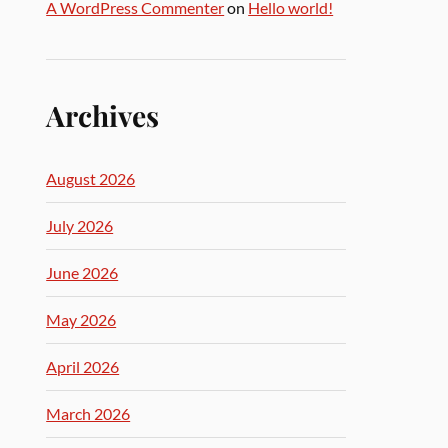
A WordPress Commenter
on
Hello world!
Archives
August 2026
July 2026
June 2026
May 2026
April 2026
March 2026