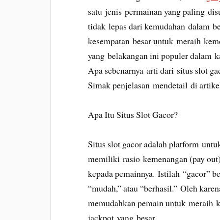
satu jenis permainan yang paling dis
tidak lepas dari kemudahan dalam b
kesempatan besar untuk meraih kemen
yang belakangan ini populer dalam ka
Apa sebenarnya arti dari situs slot 
Simak penjelasan mendetail di artikel
Apa Itu Situs Slot Gacor?
Situs slot gacor adalah platform untuk
memiliki rasio kemenangan (pay out)
kepada pemainnya. Istilah “gacor” be
“mudah,” atau “berhasil.” Oleh karena
memudahkan pemain untuk meraih ke
jackpot yang besar.