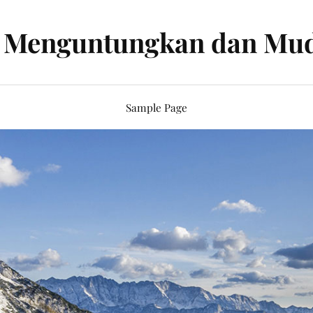
ng Menguntungkan dan M
Sample Page