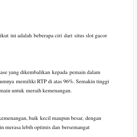
kut ini adalah beberapa ciri dari situs slot gacor
ntase yang dikembalikan kepada pemain dalam
mumnya memiliki RTP di atas 96%. Semakin tinggi
main untuk meraih kemenangan.
kemenangan, baik kecil maupun besar, dengan
ain merasa lebih optimis dan bersemangat