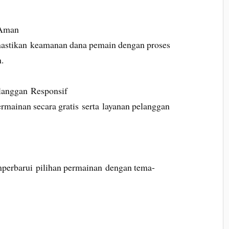
 Aman
mastikan keamanan dana pemain dengan proses
.
elanggan Responsif
mainan secara gratis serta layanan pelanggan
mperbarui pilihan permainan dengan tema-