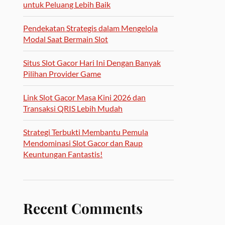
untuk Peluang Lebih Baik
Pendekatan Strategis dalam Mengelola
Modal Saat Bermain Slot
Situs Slot Gacor Hari Ini Dengan Banyak
Pilihan Provider Game
Link Slot Gacor Masa Kini 2026 dan
Transaksi QRIS Lebih Mudah
Strategi Terbukti Membantu Pemula
Mendominasi Slot Gacor dan Raup
Keuntungan Fantastis!
Recent Comments