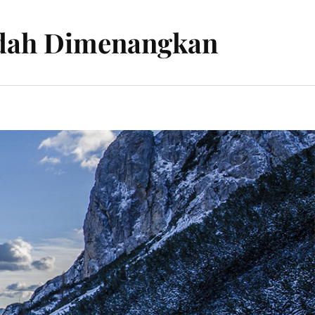
udah Dimenangkan