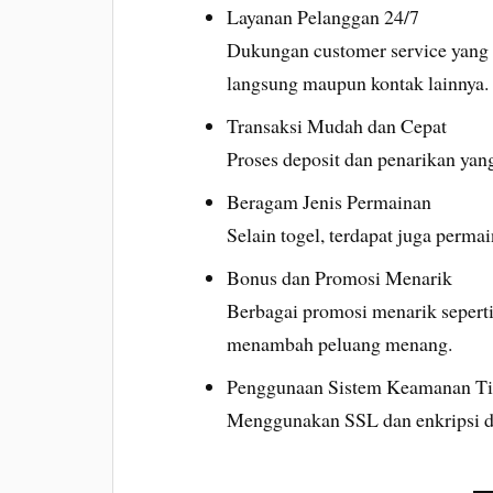
Layanan Pelanggan 24/7
Dukungan customer service yang s
langsung maupun kontak lainnya.
Transaksi Mudah dan Cepat
Proses deposit dan penarikan yan
Beragam Jenis Permainan
Selain togel, terdapat juga perma
Bonus dan Promosi Menarik
Berbagai promosi menarik seperti
menambah peluang menang.
Penggunaan Sistem Keamanan Ti
Menggunakan SSL dan enkripsi da