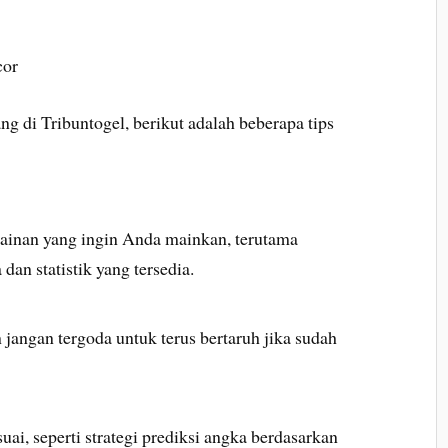
cor
di Tribuntogel, berikut adalah beberapa tips
rmainan yang ingin Anda mainkan, terutama
dan statistik yang tersedia.
 jangan tergoda untuk terus bertaruh jika sudah
uai, seperti strategi prediksi angka berdasarkan