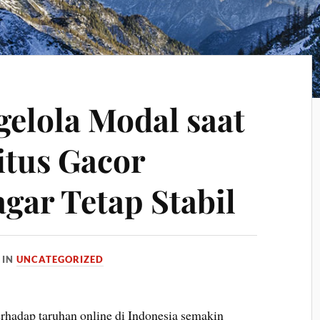
gelola Modal saat
itus Gacor
gar Tetap Stabil
IN
UNCATEGORIZED
terhadap taruhan online di Indonesia semakin