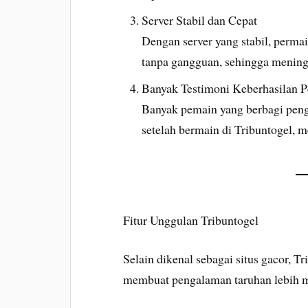
Server Stabil dan Cepat
Dengan server yang stabil, permai
tanpa gangguan, sehingga menin
Banyak Testimoni Keberhasilan 
Banyak pemain yang berbagi pen
setelah bermain di Tribuntogel, m
Fitur Unggulan Tribuntogel
Selain dikenal sebagai situs gacor, T
membuat pengalaman taruhan lebih 