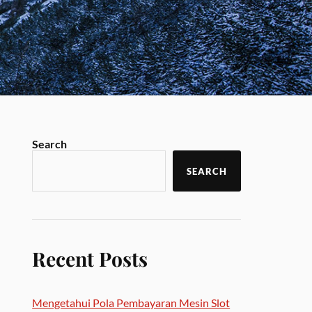
Search
SEARCH
Recent Posts
Mengetahui Pola Pembayaran Mesin Slot