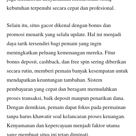
kebutuhan terpenuhi secara cepat dan profesional.
Selain itu, situs gacor dikenal dengan bonus dan
promosi menarik yang selalu update. Hal ini menjadi
daya tarik tersendiri bagi pemain yang ingin
meningkatkan peluang kemenangan mereka. Fitur
bonus deposit, cashback, dan free spin sering diberikan
secara rutin, memberi pemain banyak kesempatan untuk
mendapatkan keuntungan tambahan. Sistem
pembayaran yang cepat dan beragam memudahkan
proses transaksi, baik deposit maupun penarikan dana.
Dengan demikian, pemain dapat fokus pada permainan
tanpa harus khawatir soal kelancaran proses keuangan.
Kenyamanan dan kepercayaan menjadi faktor utama
yang membuat situs ini tetap diminati.