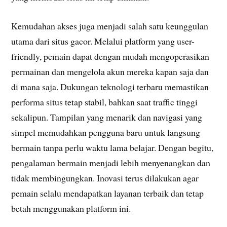
Kemudahan akses juga menjadi salah satu keunggulan
utama dari situs gacor. Melalui platform yang user-
friendly, pemain dapat dengan mudah mengoperasikan
permainan dan mengelola akun mereka kapan saja dan
di mana saja. Dukungan teknologi terbaru memastikan
performa situs tetap stabil, bahkan saat traffic tinggi
sekalipun. Tampilan yang menarik dan navigasi yang
simpel memudahkan pengguna baru untuk langsung
bermain tanpa perlu waktu lama belajar. Dengan begitu,
pengalaman bermain menjadi lebih menyenangkan dan
tidak membingungkan. Inovasi terus dilakukan agar
pemain selalu mendapatkan layanan terbaik dan tetap
betah menggunakan platform ini.