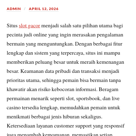
ADMIN
APRIL 12, 2026
Situs
slot gacor
menjadi salah satu pilihan utama bagi
pecinta judi online yang ingin merasakan pengalaman
bermain yang menguntungkan. Dengan berbagai fitur
lengkap dan sistem yang terpercaya, situs ini mampu
memberikan peluang besar untuk meraih kemenangan
besar. Keamanan data pribadi dan transaksi menjadi
prioritas utama, sehingga pemain bisa bermain tanpa
khawatir akan risiko kebocoran informasi. Beragam
permainan menarik seperti slot, sportsbook, dan live
casino tersedia lengkap, memudahkan pemain untuk
menikmati berbagai jenis hiburan sekaligus.
Ketersediaan layanan customer support yang responsif
juga menambah kenyamanan, memastikan setiap