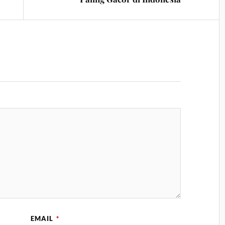
EMAIL
*