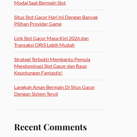
Modal Saat Bermain Slot
Situs Slot Gacor Hari Ini Dengan Banyak
Pilihan Provider Game
Link Slot Gacor Masa Kini 2026 dan
Transaksi QRIS Lebih Mudah
Strategi Terbukti Membantu Pemula
Mendominasi Slot Gacor dan Raup
Keuntungan Fantastis!
Langkah Aman Bermain Di Situs Gacor
Dengan Sistem Teruji
Recent Comments