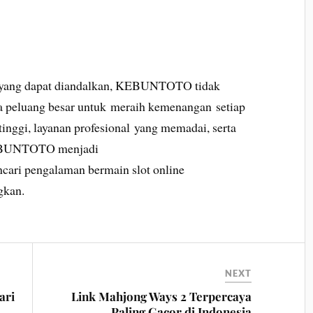
n yang dapat diandalkan, KEBUNTOTO tidak
ga peluang besar untuk meraih kemenangan setiap
inggi, layanan profesional yang memadai, serta
KEBUNTOTO menjadi
ncari pengalaman bermain slot online
gkan.
NEXT
ari
Link Mahjong Ways 2 Terpercaya
Paling Gacor di Indonesia