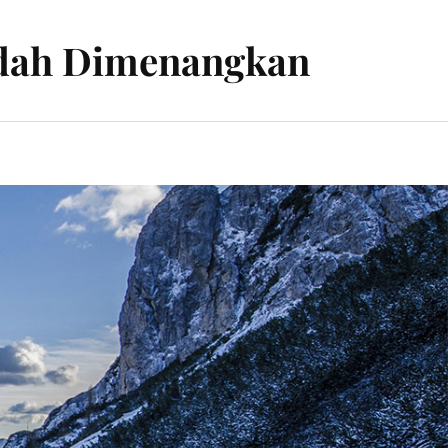
udah Dimenangkan