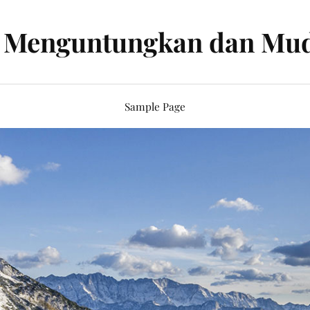
ng Menguntungkan dan M
Sample Page