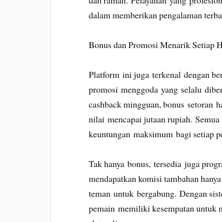
dan ramah. Pelayanan yang profes
dalam memberikan pengalaman terbai
Bonus dan Promosi Menarik Setiap H
Platform ini juga terkenal dengan be
promosi menggoda yang selalu diberi
cashback mingguan, bonus setoran ha
nilai mencapai jutaan rupiah. Semua
keuntungan maksimum bagi setiap
Tak hanya bonus, tersedia juga prog
mendapatkan komisi tambahan hanya
teman untuk bergabung. Dengan sist
pemain memiliki kesempatan untuk me