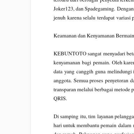
Joker123, dan Spadegaming. Dengan 
jenuh karena selalu terdapat varias
Keamanan dan Kenyamanan Berma
KEBUNTOTO sangat menyadari beta
kenyamanan bagi pemain. Oleh karena
data yang canggih guna melindungi in
anggota. Semua proses penyetoran d
transparan melalui berbagai metode p
QRIS.
Di samping itu, tim layanan pelang
hari untuk membantu pemain dalam 