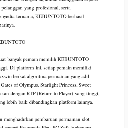
 pelanggan yang profesional, serta
i penyedia ternama, KEBUNTOTO berhasil
arinya.
 KEBUNTOTO
embuat banyak pemain memilih KEBUNTOTO
nggi. Di platform ini, setiap pemain memiliki
xwin berkat algoritma permainan yang adil
 Gates of Olympus, Starlight Princess, Sweet
kan dengan RTP (Return to Player) yang tinggi,
 lebih baik dibandingkan platform lainnya.
n menghadirkan pembaruan permainan slot
al seperti Pragmatic Play, PG Soft, Habanero,