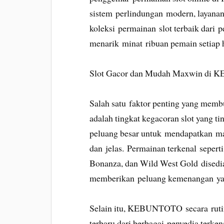
sistem perlindungan modern, layanan
koleksi permainan slot terbaik dar
menarik minat ribuan pemain setiap h
Slot Gacor dan Mudah Maxwin di
Salah satu faktor penting yang m
adalah tingkat kegacoran slot yang ti
peluang besar untuk mendapatkan ma
dan jelas. Permainan terkenal seperti
Bonanza, dan Wild West Gold disedia
memberikan peluang kemenangan yang
Selain itu, KEBUNTOTO secara ruti
terbaru dari berbagai penyedia terken