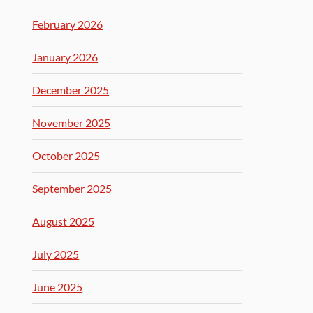
February 2026
January 2026
December 2025
November 2025
October 2025
September 2025
August 2025
July 2025
June 2025