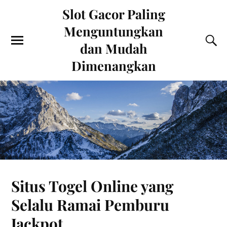
Slot Gacor Paling
Menguntungkan
dan Mudah
Dimenangkan
Situs Togel Online yang
Selalu Ramai Pemburu
Jackpot