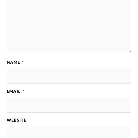
NAME
*
EMAIL
*
WEBSITE