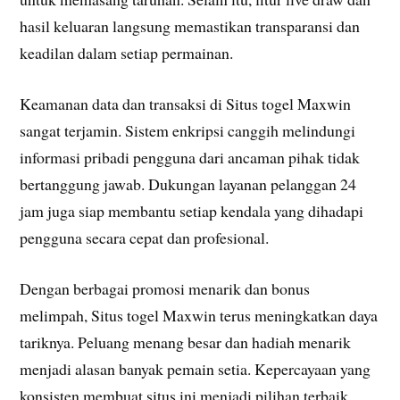
hasil keluaran langsung memastikan transparansi dan
keadilan dalam setiap permainan.
Keamanan data dan transaksi di Situs togel Maxwin
sangat terjamin. Sistem enkripsi canggih melindungi
informasi pribadi pengguna dari ancaman pihak tidak
bertanggung jawab. Dukungan layanan pelanggan 24
jam juga siap membantu setiap kendala yang dihadapi
pengguna secara cepat dan profesional.
Dengan berbagai promosi menarik dan bonus
melimpah, Situs togel Maxwin terus meningkatkan daya
tariknya. Peluang menang besar dan hadiah menarik
menjadi alasan banyak pemain setia. Kepercayaan yang
konsisten membuat situs ini menjadi pilihan terbaik