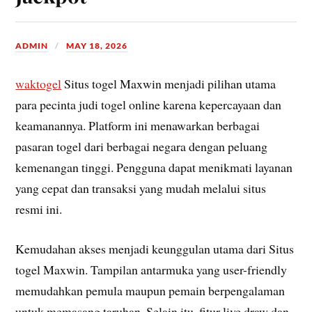
ADMIN
MAY 18, 2026
waktogel
Situs togel Maxwin menjadi pilihan utama
para pecinta judi togel online karena kepercayaan dan
keamanannya. Platform ini menawarkan berbagai
pasaran togel dari berbagai negara dengan peluang
kemenangan tinggi. Pengguna dapat menikmati layanan
yang cepat dan transaksi yang mudah melalui situs
resmi ini.
Kemudahan akses menjadi keunggulan utama dari Situs
togel Maxwin. Tampilan antarmuka yang user-friendly
memudahkan pemula maupun pemain berpengalaman
untuk memasang taruhan. Selain itu, fitur live draw dan