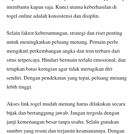
membantu kapan saja. Kunci utama keberhasilan di
togel online adalah konsistensi dan disiplin.
Selain faktor keberuntungan, strategi dan riset penting
untuk meningkatkan peluang menang. Pemain perlu
mengikuti perkembangan angka dan tren terbaru dari
situs terpercaya. Hindari bermain terlalu emosional, dan
tetapkan batas kerugian agar tidak merugikan diri
sendiri. Dengan pendekatan yang tepat, peluang menang
lebih tinggi.
Akses link togel mudah menang harus dilakukan secara
bijak dan bertanggung jawab. Jangan tergoda dengan
janji kemenangan besar tanpa usaha. Selalu gunakan
sumber yang resmi dan terjamin keamanannya. Dengan