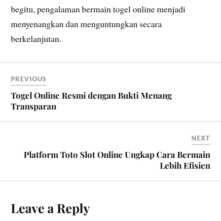
begitu, pengalaman bermain togel online menjadi
menyenangkan dan menguntungkan secara
berkelanjutan.
PREVIOUS
Togel Online Resmi dengan Bukti Menang
Transparan
NEXT
Platform Toto Slot Online Ungkap Cara Bermain
Lebih Efisien
Leave a Reply