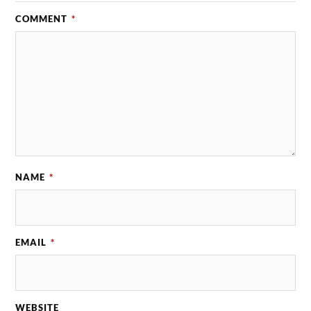
COMMENT
*
NAME
*
EMAIL
*
WEBSITE