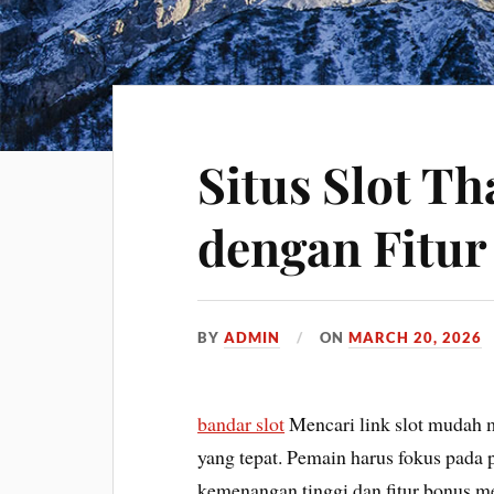
Situs Slot Th
dengan Fitur
BY
ADMIN
ON
MARCH 20, 2026
bandar slot
Mencari link slot mudah 
yang tepat. Pemain harus fokus pada
kemenangan tinggi dan fitur bonus me