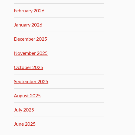
February 2026
January 2026
December 2025
November 2025
October 2025
September 2025
August 2025
July 2025
June 2025