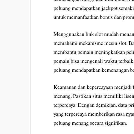
peluang mendapatkan jackpot semakin
untuk memanfaatkan bonus dan promo
Menggunakan link slot mudah menang
memahami mekanisme mesin slot. Ban
membantu pemain meningkatkan pelu
pemain bisa mengenali waktu terbaik 
peluang mendapatkan kemenangan be
Keamanan dan kepercayaan menjadi fa
menang. Pastikan situs memiliki lise
terpercaya. Dengan demikian, data pri
yang terpercaya memberikan rasa ny
peluang menang secara signifikan.