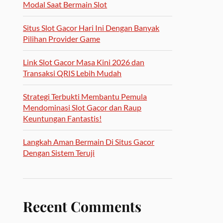
Modal Saat Bermain Slot
Situs Slot Gacor Hari Ini Dengan Banyak
Pilihan Provider Game
Link Slot Gacor Masa Kini 2026 dan
Transaksi QRIS Lebih Mudah
Strategi Terbukti Membantu Pemula
Mendominasi Slot Gacor dan Raup
Keuntungan Fantastis!
Langkah Aman Bermain Di Situs Gacor
Dengan Sistem Teruji
Recent Comments