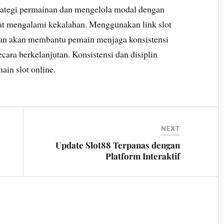
strategi permainan dan mengelola modal dengan
aat mengalami kekalahan. Menggunakan link slot
n akan membantu pemain menjaga konsistensi
ara berkelanjutan. Konsistensi dan disiplin
ain slot online.
NEXT
Update Slot88 Terpanas dengan
Platform Interaktif