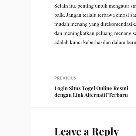
Selain itu, penting untuk mengatur 
baik. Jangan terlalu terbawa emosi s
mudah menang yang direkomendasika
dan meningkatkan peluang menang sec
adalah kunci keberhasilan dalam berm
PREVIOUS
Login Situs Togel Online Resmi
dengan Link Alternatif Terbaru
Leave a Reply