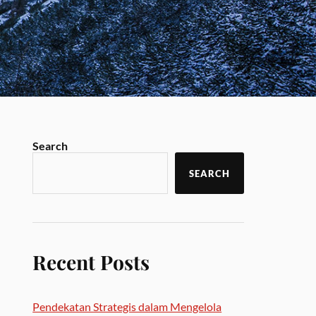
Search
SEARCH
Recent Posts
Pendekatan Strategis dalam Mengelola