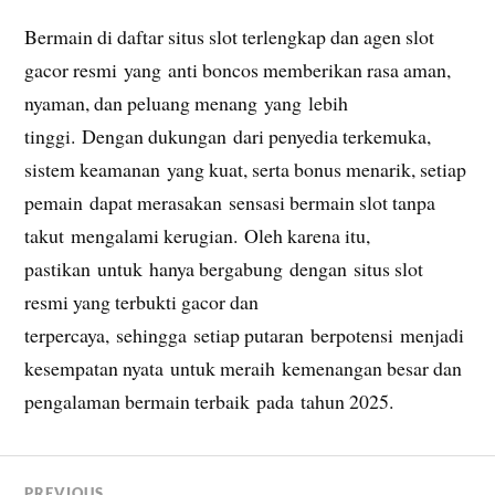
Bermain di daftar situs slot terlengkap dan agen slot
gacor resmi yang anti boncos memberikan rasa aman,
nyaman, dan peluang menang yang lebih
tinggi. Dengan dukungan dari penyedia terkemuka,
sistem keamanan yang kuat, serta bonus menarik, setiap
pemain dapat merasakan sensasi bermain slot tanpa
takut mengalami kerugian. Oleh karena itu,
pastikan untuk hanya bergabung dengan situs slot
resmi yang terbukti gacor dan
terpercaya, sehingga setiap putaran berpotensi menjadi
kesempatan nyata untuk meraih kemenangan besar dan
pengalaman bermain terbaik pada tahun 2025.
PREVIOUS