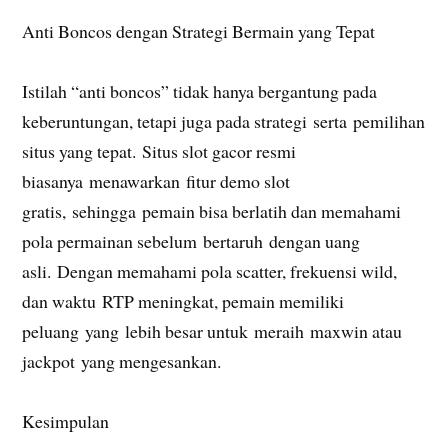
Anti Boncos dengan Strategi Bermain yang Tepat
Istilah “anti boncos” tidak hanya bergantung pada
keberuntungan, tetapi juga pada strategi serta pemilihan
situs yang tepat. Situs slot gacor resmi
biasanya menawarkan fitur demo slot
gratis, sehingga pemain bisa berlatih dan memahami
pola permainan sebelum bertaruh dengan uang
asli. Dengan memahami pola scatter, frekuensi wild,
dan waktu RTP meningkat, pemain memiliki
peluang yang lebih besar untuk meraih maxwin atau
jackpot yang mengesankan.
Kesimpulan