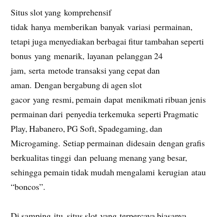
Situs slot yang komprehensif
tidak hanya memberikan banyak variasi permainan,
tetapi juga menyediakan berbagai fitur tambahan seperti
bonus yang menarik, layanan pelanggan 24
jam, serta metode transaksi yang cepat dan
aman. Dengan bergabung di agen slot
gacor yang resmi, pemain dapat menikmati ribuan jenis
permainan dari penyedia terkemuka seperti Pragmatic
Play, Habanero, PG Soft, Spadegaming, dan
Microgaming. Setiap permainan didesain dengan grafis
berkualitas tinggi dan peluang menang yang besar,
sehingga pemain tidak mudah mengalami kerugian atau
“boncos”.
Di samping itu, situs slot yang terpercaya biasanya