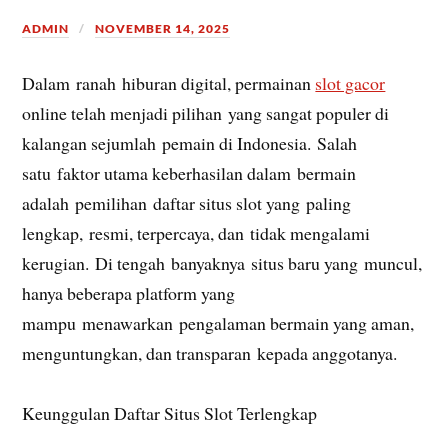
ADMIN
NOVEMBER 14, 2025
Dalam ranah hiburan digital, permainan
slot gacor
online telah menjadi pilihan yang sangat populer di
kalangan sejumlah pemain di Indonesia. Salah
satu faktor utama keberhasilan dalam bermain
adalah pemilihan daftar situs slot yang paling
lengkap, resmi, terpercaya, dan tidak mengalami
kerugian. Di tengah banyaknya situs baru yang muncul,
hanya beberapa platform yang
mampu menawarkan pengalaman bermain yang aman,
menguntungkan, dan transparan kepada anggotanya.
Keunggulan Daftar Situs Slot Terlengkap