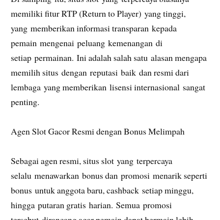
memiliki fitur RTP (Return to Player) yang tinggi,
yang memberikan informasi transparan kepada
pemain mengenai peluang kemenangan di
setiap permainan. Ini adalah salah satu alasan mengapa
memilih situs dengan reputasi baik dan resmi dari
lembaga yang memberikan lisensi internasional sangat
penting.
Agen Slot Gacor Resmi dengan Bonus Melimpah
Sebagai agen resmi, situs slot yang terpercaya
selalu menawarkan bonus dan promosi menarik seperti
bonus untuk anggota baru, cashback setiap minggu,
hingga putaran gratis harian. Semua promosi
tersebut dirancang agar pemain dapat bermain lebih