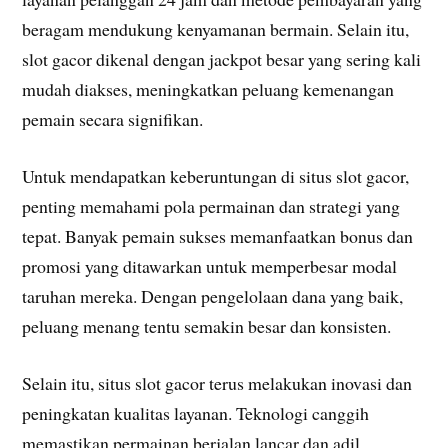
beragam mendukung kenyamanan bermain. Selain itu,
slot gacor dikenal dengan jackpot besar yang sering kali
mudah diakses, meningkatkan peluang kemenangan
pemain secara signifikan.
Untuk mendapatkan keberuntungan di situs slot gacor,
penting memahami pola permainan dan strategi yang
tepat. Banyak pemain sukses memanfaatkan bonus dan
promosi yang ditawarkan untuk memperbesar modal
taruhan mereka. Dengan pengelolaan dana yang baik,
peluang menang tentu semakin besar dan konsisten.
Selain itu, situs slot gacor terus melakukan inovasi dan
peningkatan kualitas layanan. Teknologi canggih
memastikan permainan berjalan lancar dan adil.