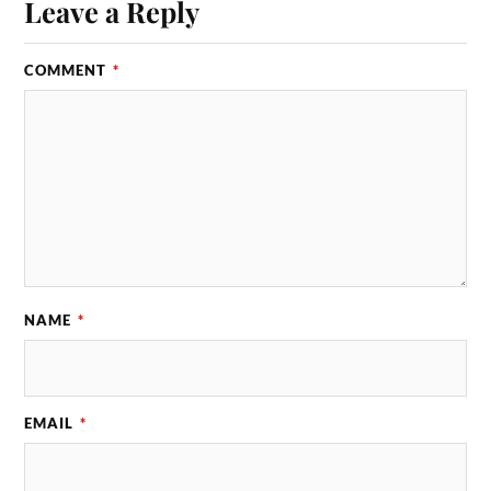
Leave a Reply
COMMENT
*
NAME
*
EMAIL
*