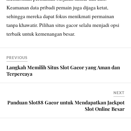
Keamanan data pribadi pemain juga dijaga ketat,
sehingga mereka dapat fokus menikmati permainan
tanpa khawatir. Pilihan situs gacor selalu menjadi opsi
terbaik untuk kemenangan besar.
PREVIOUS
Langkah Memilih Situs Slot Gacor yang Aman dan
Terpercaya
NEXT
Panduan Slot88 Gacor untuk Mendapatkan Jackpot
Slot Online Besar