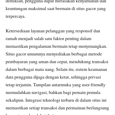
demikian, pengguna dapat merasakan kenyamanan dan
keuntungan maksimal saat bermain di situs gacor yang
terpercaya.
Ketersediaan layanan pelanggan yang responsif dan
ramah menjadi salah satu faktor penting dalam
memastikan pengalaman bermain tetap menyenangkan.
Situs gacor umumnya menyediakan berbagai metode
pembayaran yang aman dan cepat, mendukung transaksi
dalam berbagai mata uang. Selain itu, sistem keamanan
data pengguna dijaga dengan ketat, sehingga privasi
tetap terjamin. Tampilan antarmuka yang user-friendly
memudahkan navigasi, bahkan bagi pemain pemula
sekalipun. Integrasi teknologi terbaru di dalam situs ini
memastikan setiap transaksi dan permainan berlangsung