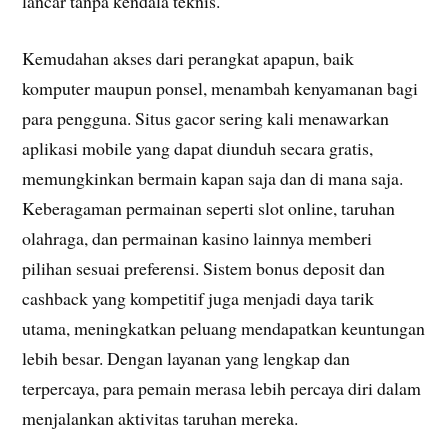
lancar tanpa kendala teknis.
Kemudahan akses dari perangkat apapun, baik
komputer maupun ponsel, menambah kenyamanan bagi
para pengguna. Situs gacor sering kali menawarkan
aplikasi mobile yang dapat diunduh secara gratis,
memungkinkan bermain kapan saja dan di mana saja.
Keberagaman permainan seperti slot online, taruhan
olahraga, dan permainan kasino lainnya memberi
pilihan sesuai preferensi. Sistem bonus deposit dan
cashback yang kompetitif juga menjadi daya tarik
utama, meningkatkan peluang mendapatkan keuntungan
lebih besar. Dengan layanan yang lengkap dan
terpercaya, para pemain merasa lebih percaya diri dalam
menjalankan aktivitas taruhan mereka.