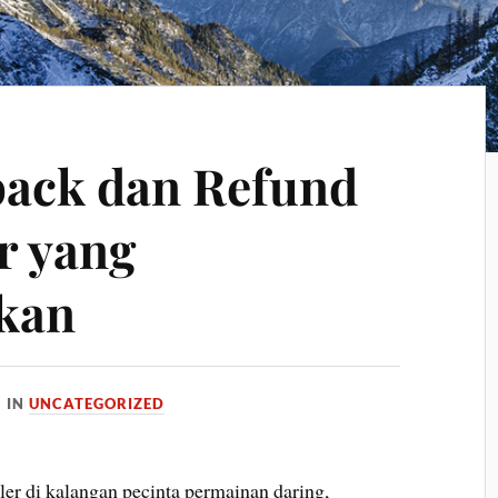
back dan Refund
r yang
kan
IN
UNCATEGORIZED
er di kalangan pecinta permainan daring,