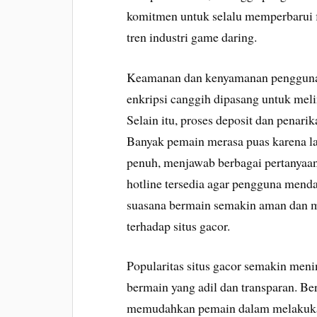
komitmen untuk selalu memperbarui fi
tren industri game daring.
Keamanan dan kenyamanan pengguna me
enkripsi canggih dipasang untuk meli
Selain itu, proses deposit dan penarik
Banyak pemain merasa puas karena l
penuh, menjawab berbagai pertanyaan 
hotline tersedia agar pengguna menda
suasana bermain semakin aman dan m
terhadap situs gacor.
Popularitas situs gacor semakin m
bermain yang adil dan transparan. B
memudahkan pemain dalam melakukan 