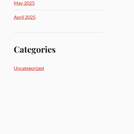
May 2025
April 2025
Categories
Uncategorized