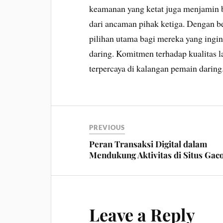
keamanan yang ketat juga menjamin 
dari ancaman pihak ketiga. Dengan be
pilihan utama bagi mereka yang ingi
daring. Komitmen terhadap kualitas l
terpercaya di kalangan pemain daring
PREVIOUS
Peran Transaksi Digital dalam
Mendukung Aktivitas di Situs Gac
Leave a Reply