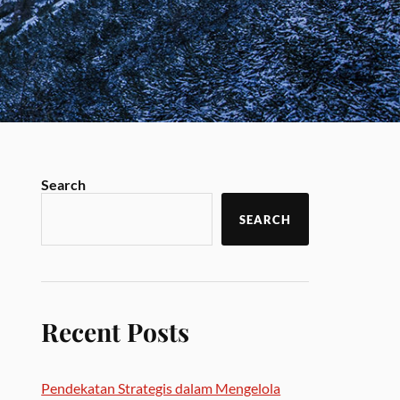
Search
SEARCH
Recent Posts
Pendekatan Strategis dalam Mengelola