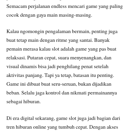
Semacam perjalanan endless mencari game yang paling
cocok dengan gaya main masing-masing.
Kalau ngomongin pengalaman bermain, penting juga
buat tetap main dengan ritme yang santai. Banyak
pemain merasa kalau slot adalah game yang pas buat
relaksasi. Putaran cepat, suara menyenangkan, dan
visual dinamis bisa jadi penghilang penat setelah
aktivitas panjang. Tapi ya tetap, batasan itu penting.
Game ini dibuat buat seru-seruan, bukan dijadikan
beban. Selalu jaga kontrol dan nikmati permainannya
sebagai hiburan.
Di era digital sekarang, game slot juga jadi bagian dari
tren hiburan online yang tumbuh cepat. Dengan akses