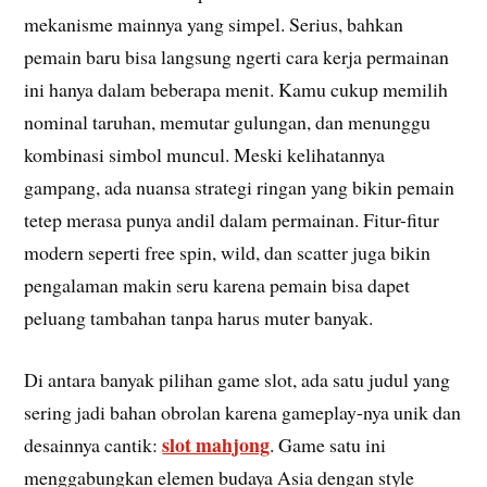
mekanisme mainnya yang simpel. Serius, bahkan
pemain baru bisa langsung ngerti cara kerja permainan
ini hanya dalam beberapa menit. Kamu cukup memilih
nominal taruhan, memutar gulungan, dan menunggu
kombinasi simbol muncul. Meski kelihatannya
gampang, ada nuansa strategi ringan yang bikin pemain
tetep merasa punya andil dalam permainan. Fitur-fitur
modern seperti free spin, wild, dan scatter juga bikin
pengalaman makin seru karena pemain bisa dapet
peluang tambahan tanpa harus muter banyak.
Di antara banyak pilihan game slot, ada satu judul yang
sering jadi bahan obrolan karena gameplay-nya unik dan
slot mahjong
desainnya cantik:
. Game satu ini
menggabungkan elemen budaya Asia dengan style