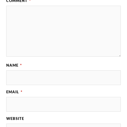
COMMENT
*
NAME
*
EMAIL
*
WEBSITE