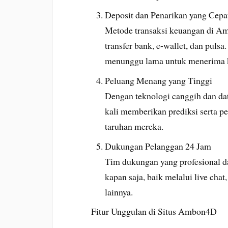
Deposit dan Penarikan yang Cep
Metode transaksi keuangan di A
transfer bank, e-wallet, dan puls
menunggu lama untuk menerima 
Peluang Menang yang Tinggi
Dengan teknologi canggih dan da
kali memberikan prediksi serta 
taruhan mereka.
Dukungan Pelanggan 24 Jam
Tim dukungan yang profesional d
kapan saja, baik melalui live ch
lainnya.
Fitur Unggulan di Situs Ambon4D