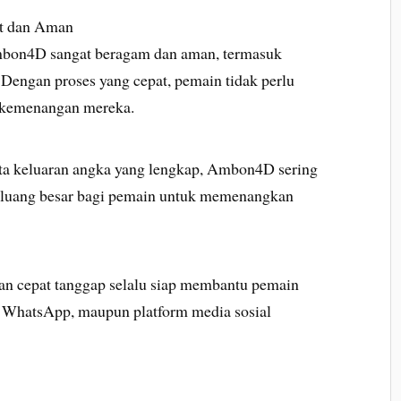
at dan Aman
mbon4D sangat beragam dan aman, termasuk
a. Dengan proses yang cepat, pemain tidak perlu
kemenangan mereka.
ta keluaran angka yang lengkap, Ambon4D sering
peluang besar bagi pemain untuk memenangkan
an cepat tanggap selalu siap membantu pemain
at, WhatsApp, maupun platform media sosial