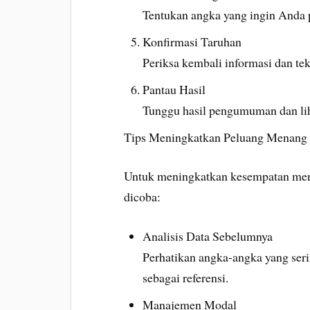
Tentukan angka yang ingin Anda p
Konfirmasi Taruhan
Periksa kembali informasi dan te
Pantau Hasil
Tunggu hasil pengumuman dan li
Tips Meningkatkan Peluang Menang
Untuk meningkatkan kesempatan mena
dicoba:
Analisis Data Sebelumnya
Perhatikan angka-angka yang ser
sebagai referensi.
Manajemen Modal