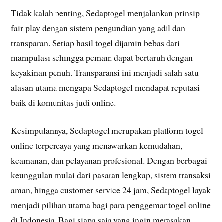
Tidak kalah penting, Sedaptogel menjalankan prinsip
fair play dengan sistem pengundian yang adil dan
transparan. Setiap hasil togel dijamin bebas dari
manipulasi sehingga pemain dapat bertaruh dengan
keyakinan penuh. Transparansi ini menjadi salah satu
alasan utama mengapa Sedaptogel mendapat reputasi
baik di komunitas judi online.
Kesimpulannya, Sedaptogel merupakan platform togel
online terpercaya yang menawarkan kemudahan,
keamanan, dan pelayanan profesional. Dengan berbagai
keunggulan mulai dari pasaran lengkap, sistem transaksi
aman, hingga customer service 24 jam, Sedaptogel layak
menjadi pilihan utama bagi para penggemar togel online
di Indonesia. Bagi siapa saja yang ingin merasakan