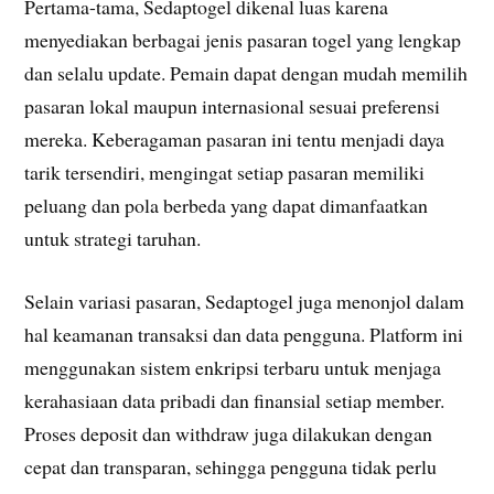
Pertama-tama, Sedaptogel dikenal luas karena
menyediakan berbagai jenis pasaran togel yang lengkap
dan selalu update. Pemain dapat dengan mudah memilih
pasaran lokal maupun internasional sesuai preferensi
mereka. Keberagaman pasaran ini tentu menjadi daya
tarik tersendiri, mengingat setiap pasaran memiliki
peluang dan pola berbeda yang dapat dimanfaatkan
untuk strategi taruhan.
Selain variasi pasaran, Sedaptogel juga menonjol dalam
hal keamanan transaksi dan data pengguna. Platform ini
menggunakan sistem enkripsi terbaru untuk menjaga
kerahasiaan data pribadi dan finansial setiap member.
Proses deposit dan withdraw juga dilakukan dengan
cepat dan transparan, sehingga pengguna tidak perlu