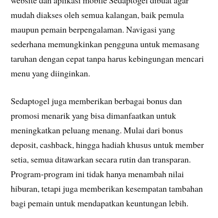
website dan aplikasi mobile Sedaptogel dibuat agar
mudah diakses oleh semua kalangan, baik pemula
maupun pemain berpengalaman. Navigasi yang
sederhana memungkinkan pengguna untuk memasang
taruhan dengan cepat tanpa harus kebingungan mencari
menu yang diinginkan.
Sedaptogel juga memberikan berbagai bonus dan
promosi menarik yang bisa dimanfaatkan untuk
meningkatkan peluang menang. Mulai dari bonus
deposit, cashback, hingga hadiah khusus untuk member
setia, semua ditawarkan secara rutin dan transparan.
Program-program ini tidak hanya menambah nilai
hiburan, tetapi juga memberikan kesempatan tambahan
bagi pemain untuk mendapatkan keuntungan lebih.