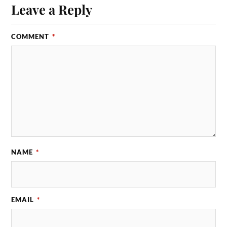
Leave a Reply
COMMENT
*
NAME
*
EMAIL
*