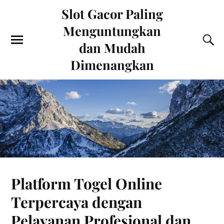
Slot Gacor Paling
Menguntungkan
dan Mudah
Dimenangkan
Platform Togel Online
Terpercaya dengan
Pelayanan Profesional dan