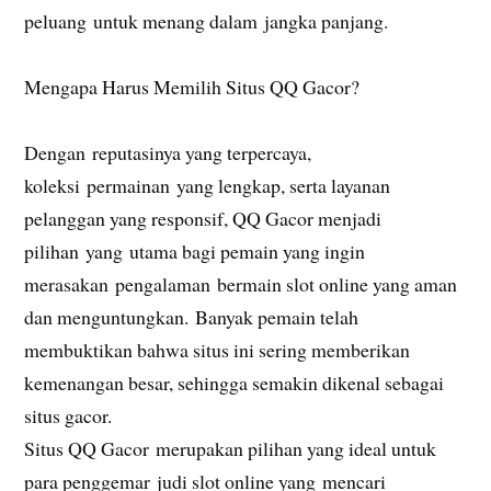
peluang untuk menang dalam jangka panjang.
Mengapa Harus Memilih Situs QQ Gacor?
Dengan reputasinya yang terpercaya,
koleksi permainan yang lengkap, serta layanan
pelanggan yang responsif, QQ Gacor menjadi
pilihan yang utama bagi pemain yang ingin
merasakan pengalaman bermain slot online yang aman
dan menguntungkan. Banyak pemain telah
membuktikan bahwa situs ini sering memberikan
kemenangan besar, sehingga semakin dikenal sebagai
situs gacor.
Situs QQ Gacor merupakan pilihan yang ideal untuk
para penggemar judi slot online yang mencari