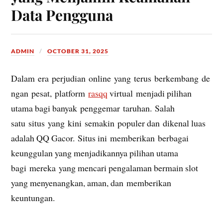
Data Pengguna
ADMIN
OCTOBER 31, 2025
Dalam era perjudian online yang terus berkembang de
ngan pesat, platform
rasqq
virtual menjadi pilihan
utama bagi banyak penggemar taruhan. Salah
satu situs yang kini semakin populer dan dikenal luas
adalah QQ Gacor. Situs ini memberikan berbagai
keunggulan yang menjadikannya pilihan utama
bagi mereka yang mencari pengalaman bermain slot
yang menyenangkan, aman, dan memberikan
keuntungan.