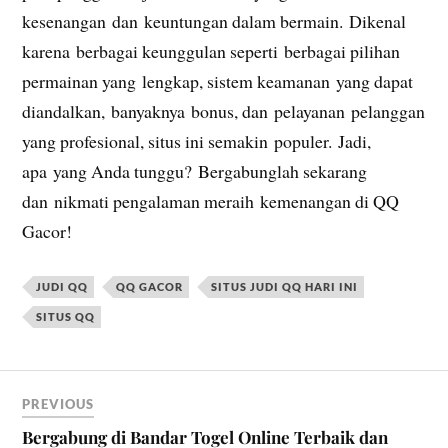
kesenangan dan keuntungan dalam bermain. Dikenal
karena berbagai keunggulan seperti berbagai pilihan
permainan yang lengkap, sistem keamanan yang dapat
diandalkan, banyaknya bonus, dan pelayanan pelanggan
yang profesional, situs ini semakin populer. Jadi,
apa yang Anda tunggu? Bergabunglah sekarang
dan nikmati pengalaman meraih kemenangan di QQ
Gacor!
JUDI QQ
QQ GACOR
SITUS JUDI QQ HARI INI
SITUS QQ
PREVIOUS
Bergabung di Bandar Togel Online Terbaik dan