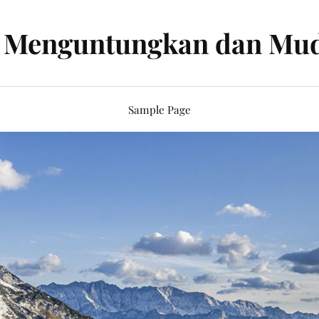
ng Menguntungkan dan M
Sample Page