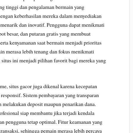
g tinggi dan pengalaman bermain yang
 dengan keberhasilan mereka dalam menyediakan
menarik dan inovatif. Pengguna dapat menikmati
ckpot besar, dan putaran gratis yang membuat
rta kenyamanan saat bermain menjadi prioritas
ain merasa lebih tenang dan fokus menikmati
 situs ini menjadi pilihan favorit bagi mereka yang
e, situs gacor juga dikenal karena kecepatan
 responsif. Sistem pembayaran yang transparan
 melakukan deposit maupun penarikan dana.
fesional siap membantu jika terjadi kendala
n pengguna tetap optimal. Fitur keamanan yang
transaksi, sehingga pemain merasa lebih percaya