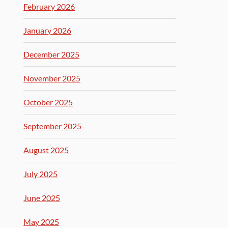
February 2026
January 2026
December 2025
November 2025
October 2025
September 2025
August 2025
July 2025
June 2025
May 2025