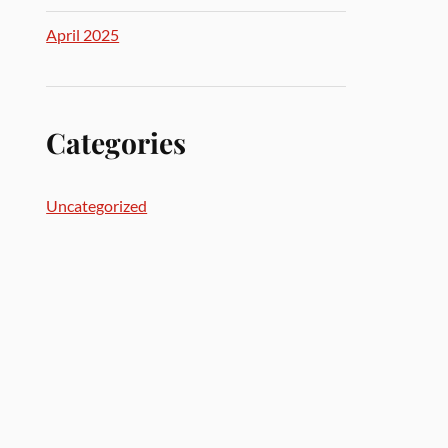
April 2025
Categories
Uncategorized