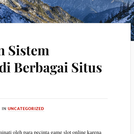
n Sistem
i Berbagai Situs
IN
UNCATEGORIZED
inati oleh para pecinta game slot online karena