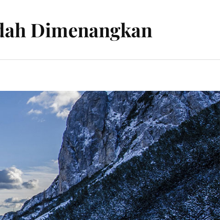
udah Dimenangkan