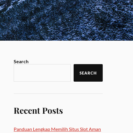
Search
SEARCH
Recent Posts
Panduan Lengkap Memilih Situs Slot Aman