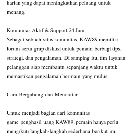
harian yang dapat meningkatkan peluang untuk
menang.
Komunitas Aktif & Support 24 Jam
Sebagai sebuah situs komunitas, KAW89 memiliki
forum serta grup diskusi untuk pemain berbagi tips,
strategi, dan pengalaman. Di samping itu, tim layanan
pelanggan siap membantu sepanjang waktu untuk
memastikan pengalaman bermain yang mulus.
Cara Bergabung dan Mendaftar
Untuk menjadi bagian dari komunitas
game penghasil uang KAW89, pemain hanya perlu
mengikuti langkah-langkah sederhana berikut ini: