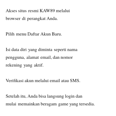
Akses situs resmi KAW89 melalui
browser di perangkat Anda.
Pilih menu Daftar Akun Baru.
Isi data diri yang diminta seperti nama
pengguna, alamat email, dan nomor
rekening yang aktif.
Verifikasi akun melalui email atau SMS.
Setelah itu, Anda bisa langsung login dan
mulai memainkan beragam game yang tersedia.