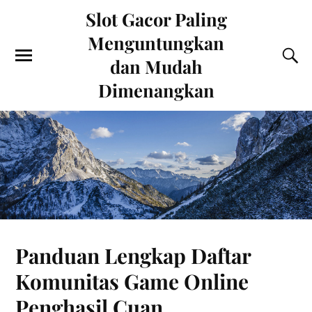
Slot Gacor Paling
Menguntungkan
dan Mudah
Dimenangkan
Panduan Lengkap Daftar
Komunitas Game Online
Penghasil Cuan