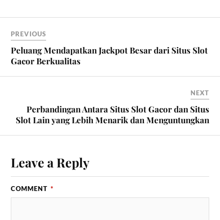
PREVIOUS
Peluang Mendapatkan Jackpot Besar dari Situs Slot
Gacor Berkualitas
NEXT
Perbandingan Antara Situs Slot Gacor dan Situs
Slot Lain yang Lebih Menarik dan Menguntungkan
Leave a Reply
COMMENT
*