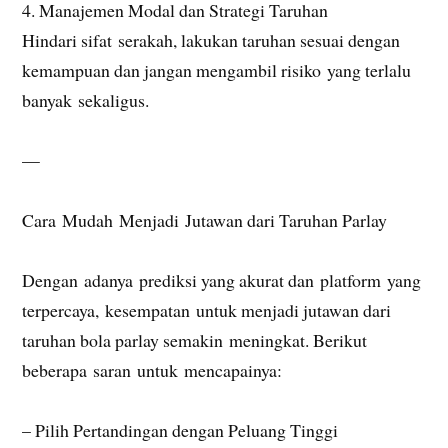
4. Manajemen Modal dan Strategi Taruhan
Hindari sifat serakah, lakukan taruhan sesuai dengan
kemampuan dan jangan mengambil risiko yang terlalu
banyak sekaligus.
—
Cara Mudah Menjadi Jutawan dari Taruhan Parlay
Dengan adanya prediksi yang akurat dan platform yang
terpercaya, kesempatan untuk menjadi jutawan dari
taruhan bola parlay semakin meningkat. Berikut
beberapa saran untuk mencapainya:
– Pilih Pertandingan dengan Peluang Tinggi