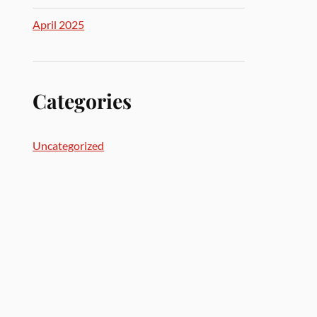
April 2025
Categories
Uncategorized