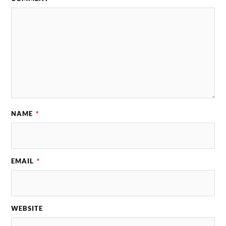
NAME
*
EMAIL
*
WEBSITE