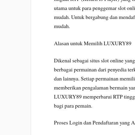
utama untuk para penggemar slot onl
mudah. Untuk bergabung dan mendaftar
mudah.
Alasan untuk Memilih LUXURY89
Dikenal sebagai situs slot online 
berbagai permainan dari penyedia ter
dan lainnya. Setiap permainan memili
memberikan pengalaman bermain yang 
LUXURY89 memperbarui RTP tinggi s
bagi para pemain.
Proses Login dan Pendaftaran yang