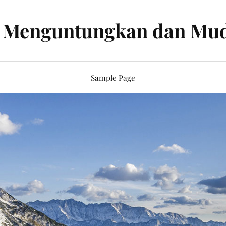
ng Menguntungkan dan M
Sample Page