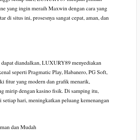
ine yang ingin meraih Maxwin dengan cara yang
 di situs ini, prosesnya sangat cepat, aman, dan
yang dapat diandalkan, LUXURY89 menyediakan
kenal seperti Pragmatic Play, Habanero, PG Soft,
ki fitur yang modern dan grafik menarik,
mirip dengan kasino fisik. Di samping itu,
etiap hari, meningkatkan peluang kemenangan
 Aman dan Mudah