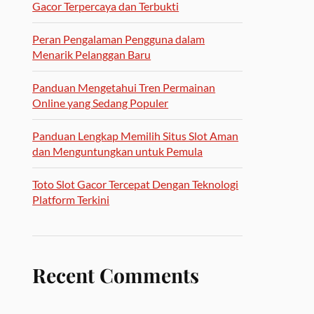
Gacor Terpercaya dan Terbukti
Peran Pengalaman Pengguna dalam
Menarik Pelanggan Baru
Panduan Mengetahui Tren Permainan
Online yang Sedang Populer
Panduan Lengkap Memilih Situs Slot Aman
dan Menguntungkan untuk Pemula
Toto Slot Gacor Tercepat Dengan Teknologi
Platform Terkini
Recent Comments