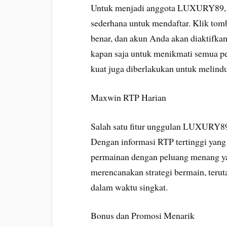
Untuk menjadi anggota LUXURY89, A
sederhana untuk mendaftar. Klik tom
benar, dan akun Anda akan diaktifkan
kapan saja untuk menikmati semua p
kuat juga diberlakukan untuk melind
Maxwin RTP Harian
Salah satu fitur unggulan LUXURY89 
Dengan informasi RTP tertinggi yang 
permainan dengan peluang menang yan
merencanakan strategi bermain, ter
dalam waktu singkat.
Bonus dan Promosi Menarik