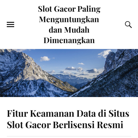
Slot Gacor Paling
Menguntungkan
dan Mudah
Dimenangkan
Fitur Keamanan Data di Situs
Slot Gacor Berlisensi Resmi