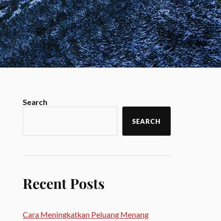
Search
SEARCH
Recent Posts
Cara Meningkatkan Peluang Menang