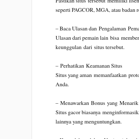
Pastikan situs tersebut memiliki lise
seperti PAGCOR, MGA, atau badan reg
– Baca Ulasan dan Pengalaman Pem
Ulasan dari pemain lain bisa membe
keunggulan dari situs tersebut.
– Perhatikan Keamanan Situs
Situs yang aman memanfaatkan proto
Anda.
– Menawarkan Bonus yang Menarik 
Situs gacor biasanya menginformasik
lainnya yang menguntungkan.