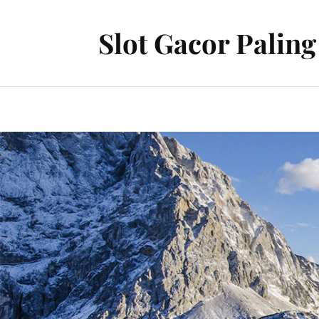
Slot Gacor Pali