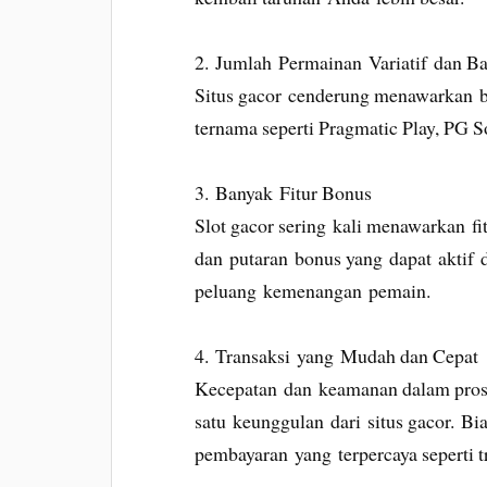
2. Jumlah Permainan Variatif dan B
Situs gacor cenderung menawarkan be
ternama seperti Pragmatic Play, PG So
3. Banyak Fitur Bonus
Slot gacor sering kali menawarkan fitu
dan putaran bonus yang dapat aktif
peluang kemenangan pemain.
4. Transaksi yang Mudah dan Cepat
Kecepatan dan keamanan dalam prose
satu keunggulan dari situs gacor. 
pembayaran yang terpercaya seperti tr