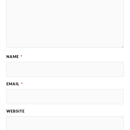
NAME
*
EMAIL
*
WEBSITE