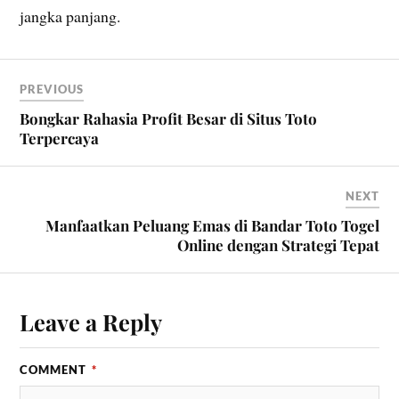
jangka panjang.
PREVIOUS
Bongkar Rahasia Profit Besar di Situs Toto
Terpercaya
NEXT
Manfaatkan Peluang Emas di Bandar Toto Togel
Online dengan Strategi Tepat
Leave a Reply
COMMENT
*