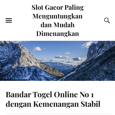
Slot Gacor Paling
Menguntungkan
dan Mudah
Dimenangkan
Bandar Togel Online No 1
dengan Kemenangan Stabil