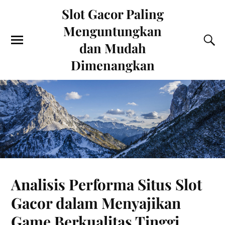
Slot Gacor Paling
Menguntungkan
dan Mudah
Dimenangkan
Analisis Performa Situs Slot
Gacor dalam Menyajikan
Game Berkualitas Tinggi