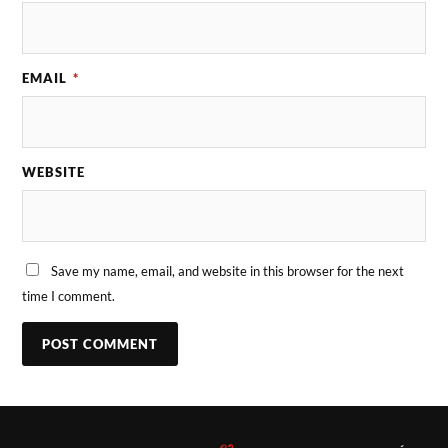
EMAIL
*
WEBSITE
Save my name, email, and website in this browser for the next
time I comment.