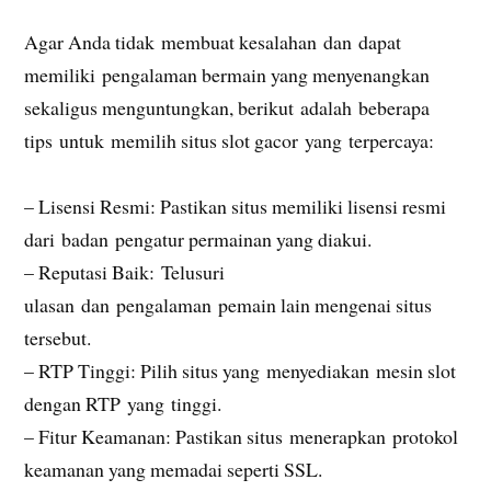
Agar Anda tidak membuat kesalahan dan dapat
memiliki pengalaman bermain yang menyenangkan
sekaligus menguntungkan, berikut adalah beberapa
tips untuk memilih situs slot gacor yang terpercaya:
– Lisensi Resmi: Pastikan situs memiliki lisensi resmi
dari badan pengatur permainan yang diakui.
– Reputasi Baik: Telusuri
ulasan dan pengalaman pemain lain mengenai situs
tersebut.
– RTP Tinggi: Pilih situs yang menyediakan mesin slot
dengan RTP yang tinggi.
– Fitur Keamanan: Pastikan situs menerapkan protokol
keamanan yang memadai seperti SSL.