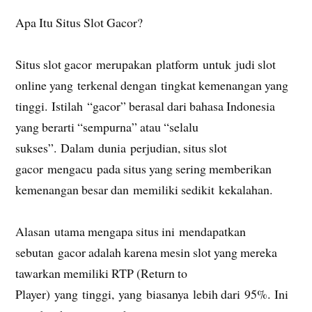
Apa Itu Situs Slot Gacor?
Situs slot gacor merupakan platform untuk judi slot
online yang terkenal dengan tingkat kemenangan yang
tinggi. Istilah “gacor” berasal dari bahasa Indonesia
yang berarti “sempurna” atau “selalu
sukses”. Dalam dunia perjudian, situs slot
gacor mengacu pada situs yang sering memberikan
kemenangan besar dan memiliki sedikit kekalahan.
Alasan utama mengapa situs ini mendapatkan
sebutan gacor adalah karena mesin slot yang mereka
tawarkan memiliki RTP (Return to
Player) yang tinggi, yang biasanya lebih dari 95%. Ini