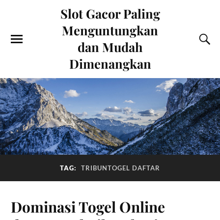
Slot Gacor Paling
Menguntungkan
dan Mudah
Dimenangkan
TAG:
TRIBUNTOGEL DAFTAR
Dominasi Togel Online