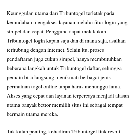
Keunggulan utama dari Tribuntogel terletak pada
kemudahan mengakses layanan melalui fitur login yang
simpel dan cepat. Pengguna dapat melakukan
Tribuntogel login kapan saja dan di mana saja, asalkan
terhubung dengan internet. Selain itu, proses
pendaftaran juga cukup simpel, hanya membutuhkan
beberapa langkah untuk Tribuntogel daftar, sehingga
pemain bisa langsung menikmati berbagai jenis
permainan togel online tanpa harus menunggu lama.
Akses yang cepat dan layanan terpercaya menjadi alasan
utama banyak bettor memilih situs ini sebagai tempat
bermain utama mereka.
Tak kalah penting, kehadiran Tribuntogel link resmi