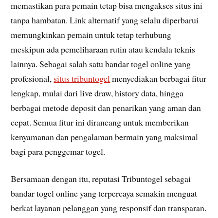
memastikan para pemain tetap bisa mengakses situs ini
tanpa hambatan. Link alternatif yang selalu diperbarui
memungkinkan pemain untuk tetap terhubung
meskipun ada pemeliharaan rutin atau kendala teknis
lainnya. Sebagai salah satu bandar togel online yang
profesional,
situs tribuntogel
menyediakan berbagai fitur
lengkap, mulai dari live draw, history data, hingga
berbagai metode deposit dan penarikan yang aman dan
cepat. Semua fitur ini dirancang untuk memberikan
kenyamanan dan pengalaman bermain yang maksimal
bagi para penggemar togel.
Bersamaan dengan itu, reputasi Tribuntogel sebagai
bandar togel online yang terpercaya semakin menguat
berkat layanan pelanggan yang responsif dan transparan.