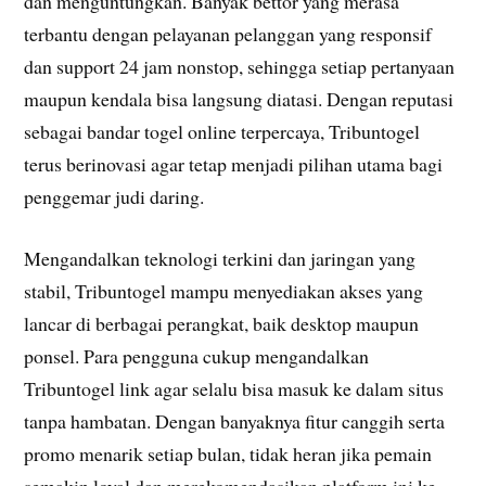
dan menguntungkan. Banyak bettor yang merasa
terbantu dengan pelayanan pelanggan yang responsif
dan support 24 jam nonstop, sehingga setiap pertanyaan
maupun kendala bisa langsung diatasi. Dengan reputasi
sebagai bandar togel online terpercaya, Tribuntogel
terus berinovasi agar tetap menjadi pilihan utama bagi
penggemar judi daring.
Mengandalkan teknologi terkini dan jaringan yang
stabil, Tribuntogel mampu menyediakan akses yang
lancar di berbagai perangkat, baik desktop maupun
ponsel. Para pengguna cukup mengandalkan
Tribuntogel link agar selalu bisa masuk ke dalam situs
tanpa hambatan. Dengan banyaknya fitur canggih serta
promo menarik setiap bulan, tidak heran jika pemain
semakin loyal dan merekomendasikan platform ini ke