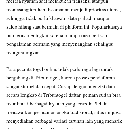
merasa nyaman saat melakukan transaksi ataupun
memasang taruhan. Keamanan menjadi prioritas utama,
sehingga tidak perlu khawatir data pribadi maupun
saldo hilang saat bermain di platform ini. Popularitasnya
pun terus meningkat karena mampu memberikan
pengalaman bermain yang menyenangkan sekaligus
menguntungkan.
Para pecinta togel online tidak perlu ragu lagi untuk
bergabung di Tribuntogel, karena proses pendaftaran
sangat simpel dan cepat. Cukup dengan mengisi data
secara lengkap di Tribuntogel daftar, pemain sudah bisa
menikmati berbagai layanan yang tersedia. Selain
menawarkan permainan angka tradisional, situs ini juga
menyediakan berbagai variasi taruhan lain yang menarik