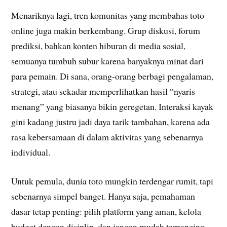
Menariknya lagi, tren komunitas yang membahas toto
online juga makin berkembang. Grup diskusi, forum
prediksi, bahkan konten hiburan di media sosial,
semuanya tumbuh subur karena banyaknya minat dari
para pemain. Di sana, orang-orang berbagi pengalaman,
strategi, atau sekadar memperlihatkan hasil “nyaris
menang” yang biasanya bikin geregetan. Interaksi kayak
gini kadang justru jadi daya tarik tambahan, karena ada
rasa kebersamaan di dalam aktivitas yang sebenarnya
individual.
Untuk pemula, dunia toto mungkin terdengar rumit, tapi
sebenarnya simpel banget. Hanya saja, pemahaman
dasar tetap penting: pilih platform yang aman, kelola
budget dengan disiplin, dan jangan mudah terpancing