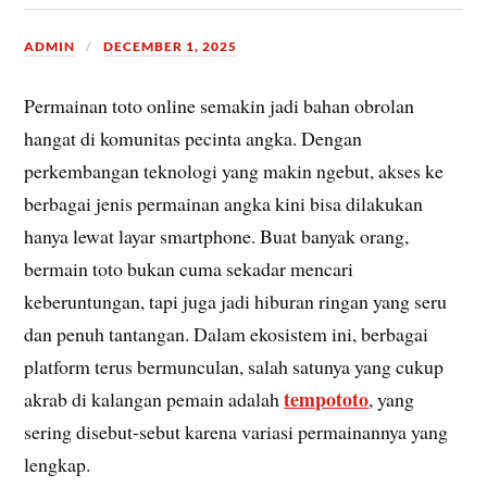
ADMIN
DECEMBER 1, 2025
Permainan toto online semakin jadi bahan obrolan
hangat di komunitas pecinta angka. Dengan
perkembangan teknologi yang makin ngebut, akses ke
berbagai jenis permainan angka kini bisa dilakukan
hanya lewat layar smartphone. Buat banyak orang,
bermain toto bukan cuma sekadar mencari
keberuntungan, tapi juga jadi hiburan ringan yang seru
dan penuh tantangan. Dalam ekosistem ini, berbagai
platform terus bermunculan, salah satunya yang cukup
tempototo
akrab di kalangan pemain adalah
, yang
sering disebut-sebut karena variasi permainannya yang
lengkap.