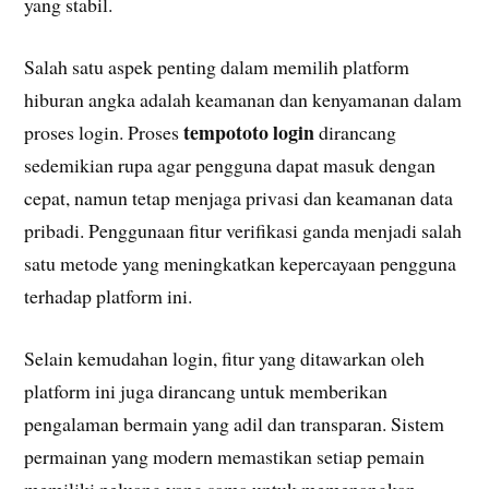
yang stabil.
Salah satu aspek penting dalam memilih platform
hiburan angka adalah keamanan dan kenyamanan dalam
tempototo login
proses login. Proses
dirancang
sedemikian rupa agar pengguna dapat masuk dengan
cepat, namun tetap menjaga privasi dan keamanan data
pribadi. Penggunaan fitur verifikasi ganda menjadi salah
satu metode yang meningkatkan kepercayaan pengguna
terhadap platform ini.
Selain kemudahan login, fitur yang ditawarkan oleh
platform ini juga dirancang untuk memberikan
pengalaman bermain yang adil dan transparan. Sistem
permainan yang modern memastikan setiap pemain
memiliki peluang yang sama untuk memenangkan