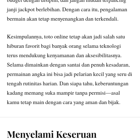
janji jackpot berlebihan. Dengan cara itu, pengalaman
bermain akan tetap menyenangkan dan terkendali.
Kesimpulannya, toto online tetap akan jadi salah satu
hiburan favorit bagi banyak orang selama teknologi
terus mendukung kenyamanan dan aksesibilitasnya.
Selama dimainkan dengan santai dan penuh kesadaran,
permainan angka ini bisa jadi pelarian kecil yang seru di
tengah rutinitas harian. Dan siapa tahu, keberuntungan
kadang memang suka mampir tanpa permisi—asal
kamu tetap main dengan cara yang aman dan bijak.
Menyelami Keseruan