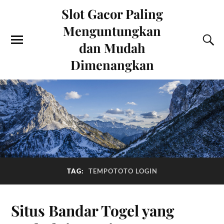
Slot Gacor Paling
Menguntungkan
dan Mudah
Dimenangkan
TAG:
TEMPOTOTO LOGIN
Situs Bandar Togel yang