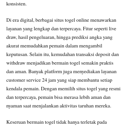
konsisten.
Di era digital, berbagai situs togel online menawarkan
layanan yang lengkap dan terpercaya. Fitur seperti live
draw, hasil pengeluaran, hingga prediksi angka yang
akurat memudahkan pemain dalam mengambil
keputusan. Selain itu, kemudahan transaksi deposit dan
withdraw menjadikan bermain togel semakin praktis
dan aman. Banyak platform juga menyediakan layanan
customer service 24 jam yang siap membantu setiap
kendala pemain. Dengan memilih situs togel yang resmi
dan terpercaya, pemain bisa merasa lebih aman dan
nyaman saat menjalankan aktivitas taruhan mereka.
Keseruan bermain togel tidak hanya terletak pada