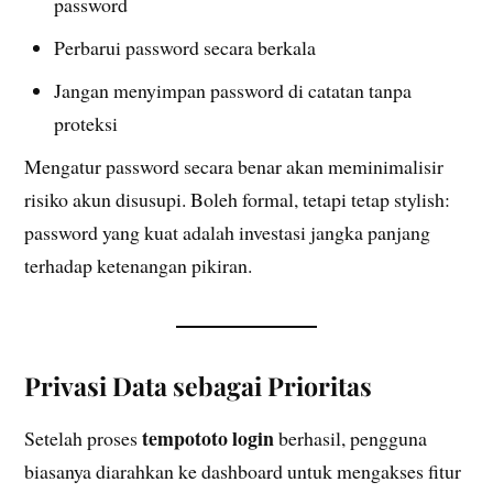
password
Perbarui password secara berkala
Jangan menyimpan password di catatan tanpa
proteksi
Mengatur password secara benar akan meminimalisir
risiko akun disusupi. Boleh formal, tetapi tetap stylish:
password yang kuat adalah investasi jangka panjang
terhadap ketenangan pikiran.
Privasi Data sebagai Prioritas
tempototo login
Setelah proses
berhasil, pengguna
biasanya diarahkan ke dashboard untuk mengakses fitur