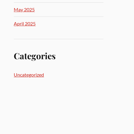
May 2025
April 2025
Categories
Uncategorized