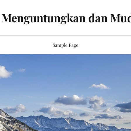
ng Menguntungkan dan M
Sample Page