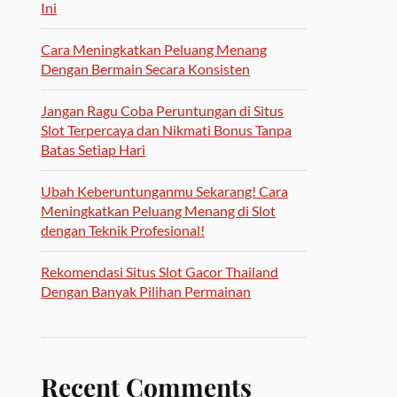
Ini
Cara Meningkatkan Peluang Menang
Dengan Bermain Secara Konsisten
Jangan Ragu Coba Peruntungan di Situs
Slot Terpercaya dan Nikmati Bonus Tanpa
Batas Setiap Hari
Ubah Keberuntunganmu Sekarang! Cara
Meningkatkan Peluang Menang di Slot
dengan Teknik Profesional!
Rekomendasi Situs Slot Gacor Thailand
Dengan Banyak Pilihan Permainan
Recent Comments