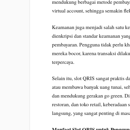
mendukung berbagai metode pembayaran
virtual account, sehingga semakin fl
Keamanan juga menjadi salah satu ke
dienkripsi dan standar keamanan yang
pembayaran. Pengguna tidak perlu kha
mereka bocor, karena transaksi dilak
terpercaya.
Selain itu, slot QRIS sangat praktis 
atau membawa banyak uang tunai, s
dan mendukung gerakan go green. Di 
restoran, dan toko retail, keberadaa
langsung, yang sangat penting di ma
Manfaat Slot QRIS untuk Penggun