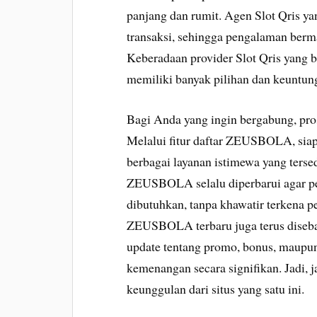
panjang dan rumit. Agen Slot Qris y
transaksi, sehingga pengalaman ber
Keberadaan provider Slot Qris yang
memiliki banyak pilihan dan keuntung
Bagi Anda yang ingin bergabung, pr
Melalui fitur daftar ZEUSBOLA, siap
berbagai layanan istimewa yang tersedi
ZEUSBOLA selalu diperbarui agar pe
dibutuhkan, tanpa khawatir terkena p
ZEUSBOLA terbaru juga terus diseba
update tentang promo, bonus, maupun
kemenangan secara signifikan. Jadi, 
keunggulan dari situs yang satu ini.