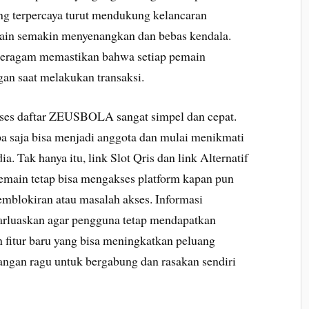
ang terpercaya turut mendukung kelancaran
main semakin menyenangkan dan bebas kendala.
 beragam memastikan bahwa setiap pemain
an saat melakukan transaksi.
oses daftar ZEUSBOLA sangat simpel dan cepat.
a saja bisa menjadi anggota dan mulai menikmati
a. Tak hanya itu, link Slot Qris dan link Alternatif
main tetap bisa mengakses platform kapan pun
emblokiran atau masalah akses. Informasi
rluaskan agar pengguna tetap mendapatkan
 fitur baru yang bisa meningkatkan peluang
jangan ragu untuk bergabung dan rasakan sendiri