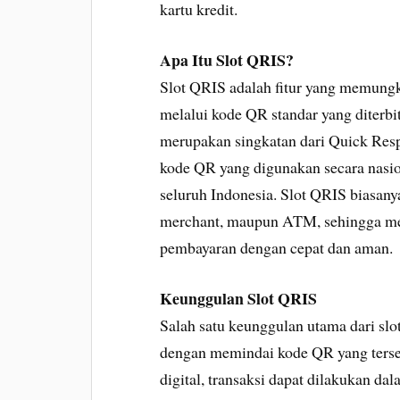
kartu kredit.
Apa Itu Slot QRIS?
Slot QRIS adalah fitur yang memun
melalui kode QR standar yang diterbi
merupakan singkatan dari Quick Resp
kode QR yang digunakan secara nasio
seluruh Indonesia. Slot QRIS biasanya
merchant, maupun ATM, sehingga me
pembayaran dengan cepat dan aman.
Keunggulan Slot QRIS
Salah satu keunggulan utama dari s
dengan memindai kode QR yang tersed
digital, transaksi dapat dilakukan dal