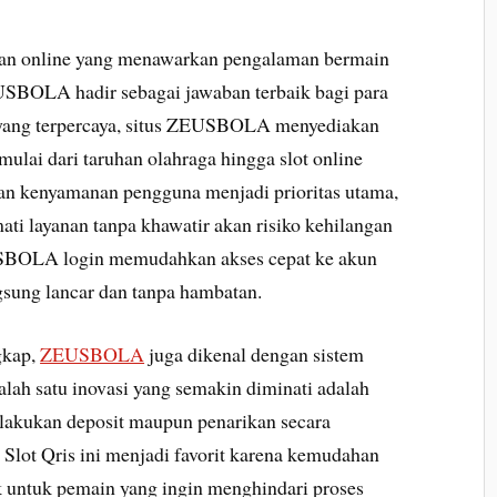
han online yang menawarkan pengalaman bermain
BOLA hadir sebagai jawaban terbaik bagi para
i yang terpercaya, situs ZEUSBOLA menyediakan
mulai dari taruhan olahraga hingga slot online
an kenyamanan pengguna menjadi prioritas utama,
ti layanan tanpa khawatir akan risiko kehilangan
SBOLA login memudahkan akses cepat ke akun
gsung lancar dan tanpa hambatan.
gkap,
ZEUSBOLA
juga dikenal dengan sistem
alah satu inovasi yang semakin diminati adalah
lakukan deposit maupun penarikan secara
Slot Qris ini menjadi favorit karena kemudahan
k untuk pemain yang ingin menghindari proses