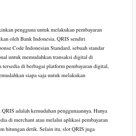
gkinkan pengguna untuk melakukan pembayaran
tkan oleh Bank Indonesia. QRIS sendiri
onse Code Indonesian Standard, sebuah standar
nal untuk memudahkan transaksi digital di
 tersedia di berbagai platform pembayaran digital,
mudahkan siapa saja untuk melakukan
lot QRIS adalah kemudahan penggunaannya. Hanya
ia di merchant atau melalui aplikasi pembayaran
am hitungan detik. Selain itu, slot QRIS juga