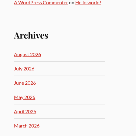
A WordPress Commenter
on
Hello world!
Archives
August 2026
July 2026
June 2026
May 2026
April 2026
March 2026