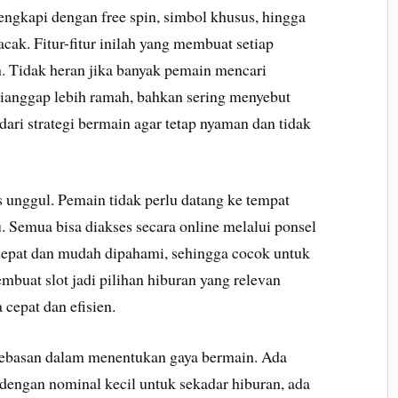
lengkapi dengan free spin, simbol khusus, hingga
ak. Fitur-fitur inilah yang membuat setiap
n. Tidak heran jika banyak pemain mencari
anggap lebih ramah, bahkan sering menyebut
dari strategi bermain agar tetap nyaman dan tidak
elas unggul. Pemain tidak perlu datang ke tempat
 Semua bisa diakses secara online melalui ponsel
 cepat dan mudah dipahami, sehingga cocok untuk
embuat slot jadi pilihan hiburan yang relevan
cepat dan efisien.
ebasan dalam menentukan gaya bermain. Ada
dengan nominal kecil untuk sekadar hiburan, ada