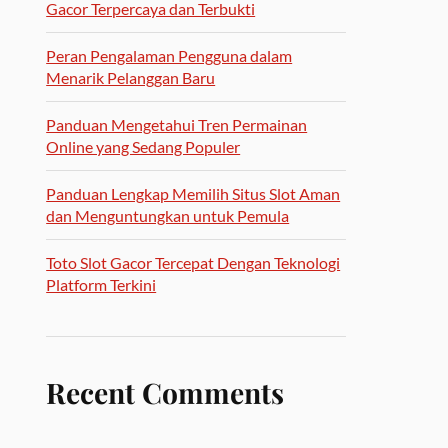
Gacor Terpercaya dan Terbukti
Peran Pengalaman Pengguna dalam
Menarik Pelanggan Baru
Panduan Mengetahui Tren Permainan
Online yang Sedang Populer
Panduan Lengkap Memilih Situs Slot Aman
dan Menguntungkan untuk Pemula
Toto Slot Gacor Tercepat Dengan Teknologi
Platform Terkini
Recent Comments