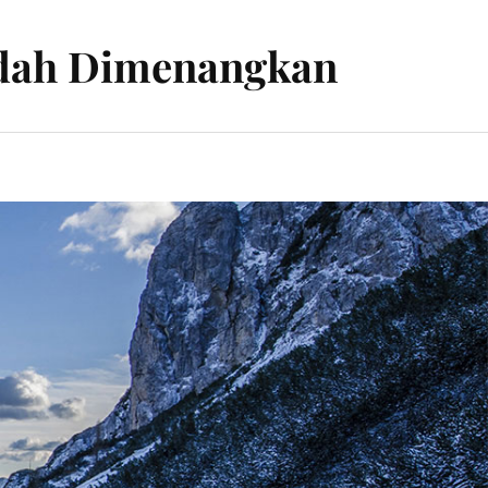
udah Dimenangkan