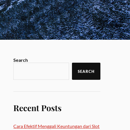
Search
SEARCH
Recent Posts
Cara Efektif Menggali Keuntungan dari Slot