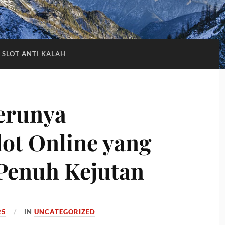
SLOT ANTI KALAH
erunya
ot Online yang
Penuh Kejutan
25
IN
UNCATEGORIZED