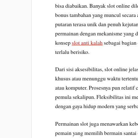
bisa diabaikan. Banyak slot online di
bonus tambahan yang muncul secara ac
putaran terasa unik dan penuh kejuta
permainan dengan mekanisme yang di
konsep
slot anti kalah
sebagai bagian 
terlalu berisiko.
Dari sisi aksesibilitas, slot online j
khusus atau menunggu waktu tertentu.
atau komputer. Prosesnya pun relatif
pemula sekalipun. Fleksibilitas ini m
dengan gaya hidup modern yang serba 
Permainan slot juga menawarkan keb
pemain yang memilih bermain santai 