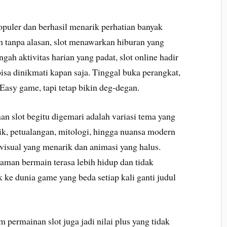
opuler dan berhasil menarik perhatian banyak
n tanpa alasan, slot menawarkan hiburan yang
gah aktivitas harian yang padat, slot online hadir
bisa dinikmati kapan saja. Tinggal buka perangkat,
 Easy game, tapi tetap bikin deg-degan.
n slot begitu digemari adalah variasi tema yang
ik, petualangan, mitologi, hingga nuansa modern
visual yang menarik dan animasi yang halus.
aman bermain terasa lebih hidup dan tidak
ke dunia game yang beda setiap kali ganti judul
am permainan slot juga jadi nilai plus yang tidak