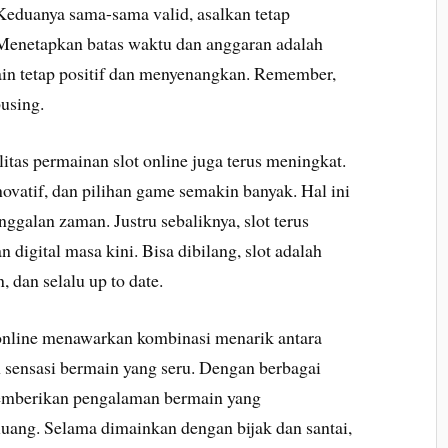
 Keduanya sama-sama valid, asalkan tetap
 Menetapkan batas waktu dan anggaran adalah
in tetap positif dan menyenangkan. Remember,
pusing.
itas permainan slot online juga terus meningkat.
novatif, dan pilihan game semakin banyak. Hal ini
nggalan zaman. Justru sebaliknya, slot terus
 digital masa kini. Bisa dibilang, slot adalah
, dan selalu up to date.
online menawarkan kombinasi menarik antara
 sensasi bermain yang seru. Dengan berbagai
memberikan pengalaman bermain yang
ang. Selama dimainkan dengan bijak dan santai,