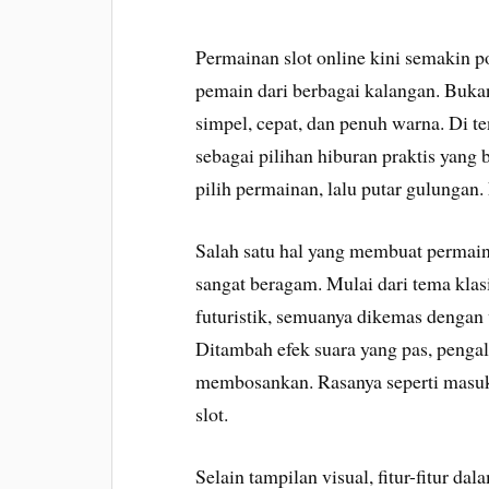
Permainan slot online kini semakin p
pemain dari berbagai kalangan. Buka
simpel, cepat, dan penuh warna. Di ten
sebagai pilihan hiburan praktis yang 
pilih permainan, lalu putar gulungan.
Salah satu hal yang membuat permaina
sangat beragam. Mulai dari tema klas
futuristik, semuanya dikemas dengan 
Ditambah efek suara yang pas, pengal
membosankan. Rasanya seperti masuk 
slot.
Selain tampilan visual, fitur-fitur dal