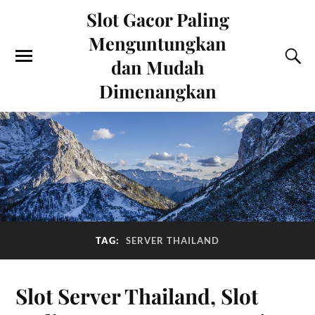
Slot Gacor Paling
Menguntungkan
dan Mudah
Dimenangkan
TAG:
SERVER THAILAND
Slot Server Thailand, Slot