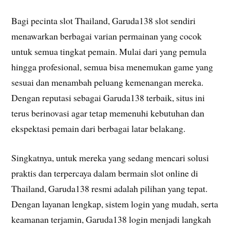
Bagi pecinta slot Thailand, Garuda138 slot sendiri
menawarkan berbagai varian permainan yang cocok
untuk semua tingkat pemain. Mulai dari yang pemula
hingga profesional, semua bisa menemukan game yang
sesuai dan menambah peluang kemenangan mereka.
Dengan reputasi sebagai Garuda138 terbaik, situs ini
terus berinovasi agar tetap memenuhi kebutuhan dan
ekspektasi pemain dari berbagai latar belakang.
Singkatnya, untuk mereka yang sedang mencari solusi
praktis dan terpercaya dalam bermain slot online di
Thailand, Garuda138 resmi adalah pilihan yang tepat.
Dengan layanan lengkap, sistem login yang mudah, serta
keamanan terjamin, Garuda138 login menjadi langkah