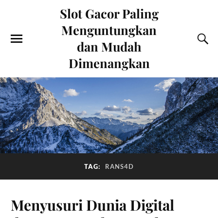
Slot Gacor Paling
Menguntungkan
dan Mudah
Dimenangkan
TAG:
RANS4D
Menyusuri Dunia Digital