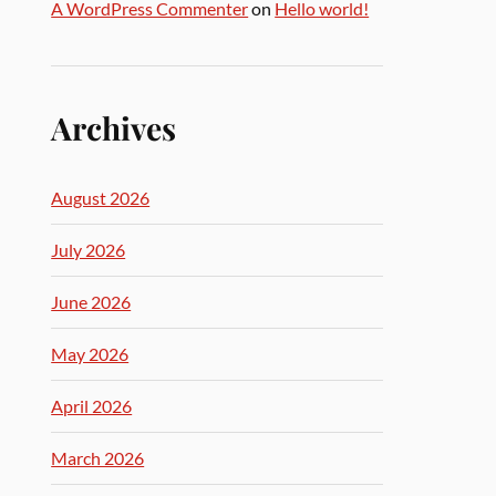
A WordPress Commenter
on
Hello world!
Archives
August 2026
July 2026
June 2026
May 2026
April 2026
March 2026