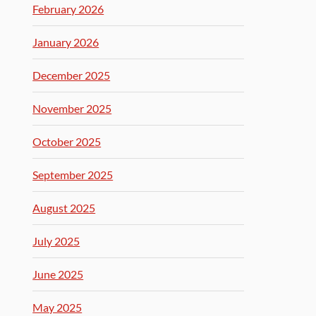
February 2026
January 2026
December 2025
November 2025
October 2025
September 2025
August 2025
July 2025
June 2025
May 2025