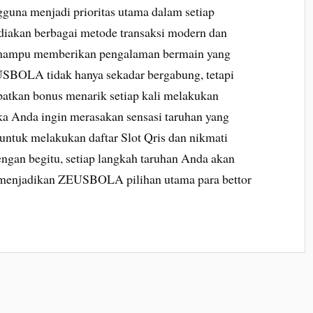
una menjadi prioritas utama dalam setiap
kan berbagai metode transaksi modern dan
ni mampu memberikan pengalaman bermain yang
SBOLA tidak hanya sekadar bergabung, tetapi
tkan bonus menarik setiap kali melakukan
ka Anda ingin merasakan sensasi taruhan yang
untuk melakukan daftar Slot Qris dan nikmati
Dengan begitu, setiap langkah taruhan Anda akan
 menjadikan ZEUSBOLA pilihan utama para bettor