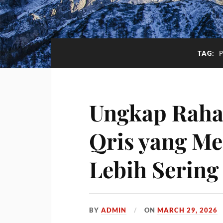
TAG:
P
Ungkap Rahas
Qris yang Me
Lebih Sering
BY
ADMIN
ON
MARCH 29, 2026