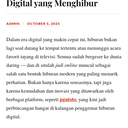
Digital yang Menghibur
ADMIN
OCTOBER 5, 2025
Dalam era digital yang makin cepat ini, hiburan bukan
lagi soal datang ke tempat tertentu atau menunggu acara
favorit tayang di televisi. Semua sudah bergeser ke dunia
daring — dan di situlah
judi online
muncul sebagai
salah satu bentuk hiburan modern yang paling menarik
perhatian. Bukan hanya karena sensasinya, tapi juga
karena kemudahan dan inovasi yang ditawarkan oleh
pgatoto
berbagai platform, seperti
, yang kini jadi
perbincangan hangat di kalangan penggemar hiburan
digital.