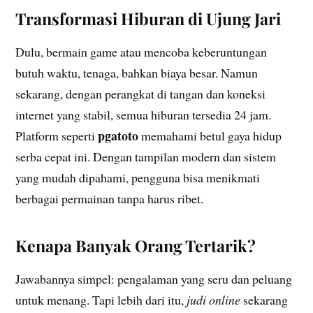
Transformasi Hiburan di Ujung Jari
Dulu, bermain game atau mencoba keberuntungan
butuh waktu, tenaga, bahkan biaya besar. Namun
sekarang, dengan perangkat di tangan dan koneksi
internet yang stabil, semua hiburan tersedia 24 jam.
pgatoto
Platform seperti
memahami betul gaya hidup
serba cepat ini. Dengan tampilan modern dan sistem
yang mudah dipahami, pengguna bisa menikmati
berbagai permainan tanpa harus ribet.
Kenapa Banyak Orang Tertarik?
Jawabannya simpel: pengalaman yang seru dan peluang
untuk menang. Tapi lebih dari itu,
judi online
sekarang