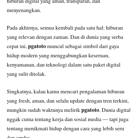
hiburan digital yang aman, transparan, dan
menyenangkan.
Pada akhirnya, semua kembali pada satu hal: hiburan
yang relevan dengan zaman. Dan di dunia yang serba
pgatoto
cepat ini,
muncul sebagai simbol dari gaya
hidup modern yang menggabungkan keseruan,
kenyamanan, dan teknologi dalam satu paket digital
yang sulit ditolak.
Singkatnya, kalau kamu mencari pengalaman hiburan
yang fresh, aman, dan selalu update dengan tren terkini,
pgatoto
mungkin sudah waktunya melirik
. Dunia digital
nggak cuma tentang kerja dan sosial media — tapi juga
tentang menikmati hidup dengan cara yang lebih seru
dan cerdas.