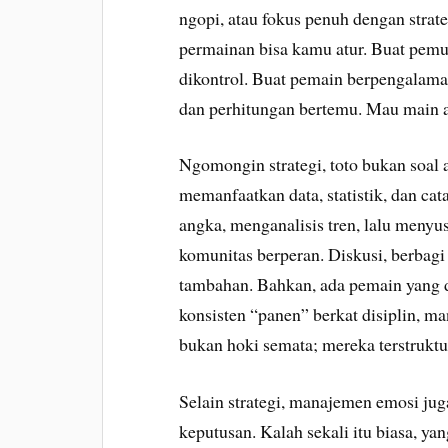
ngopi, atau fokus penuh dengan strat
permainan bisa kamu atur. Buat pemul
dikontrol. Buat pemain berpengalama
dan perhitungan bertemu. Mau main a
Ngomongin strategi, toto bukan soal 
memanfaatkan data, statistik, dan ca
angka, menganalisis tren, lalu menyus
komunitas berperan. Diskusi, berbagi 
tambahan. Bahkan, ada pemain yang 
konsisten “panen” berkat disiplin, m
bukan hoki semata; mereka terstruktu
Selain strategi, manajemen emosi ju
keputusan. Kalah sekali itu biasa, ya