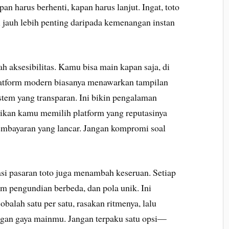
n harus berhenti, kapan harus lanjut. Ingat, toto
si jauh lebih penting daripada kemenangan instan
ah aksesibilitas. Kamu bisa main kapan saja, di
 Platform modern biasanya menawarkan tampilan
stem yang transparan. Ini bikin pengalaman
ikan kamu memilih platform yang reputasinya
 pembayaran yang lancar. Jangan kompromi soal
asi pasaran toto juga menambah keseruan. Setiap
jam pengundian berbeda, dan pola unik. Ini
balah satu per satu, rasakan ritmenya, lalu
ngan gaya mainmu. Jangan terpaku satu opsi—