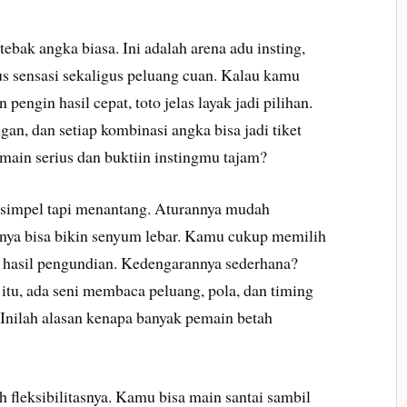
ebak angka biasa. Ini adalah arena adu insting,
aus sensasi sekaligus peluang cuan. Kalau kamu
engin hasil cepat, toto jelas layak jadi pilihan.
an, dan setiap kombinasi angka bisa jadi tiket
main serius dan buktiin instingmu tajam?
 simpel tapi menantang. Aturannya mudah
nya bisa bikin senyum lebar. Kamu cukup memilih
u hasil pengundian. Kedengarannya sederhana?
 itu, ada seni membaca peluang, pola, dan timing
 Inilah alasan kenapa banyak pemain betah
ah fleksibilitasnya. Kamu bisa main santai sambil