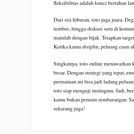
fleksibilitas adalah kunci bertahan la
Dari sisi hiburan, toto juga juara. D
tembus, hingga diskusi seru di komun
mainlah dengan bijak. Tetapkan target
Ketika kamu disiplin, peluang cuan a
Singkatnya, toto online menawarkan 
besar. Dengan strategi yang tepat, em
permainan ini bisa jadi ladang peluan
toto siap menguji instingmu. Jadi, be
kamu bukan pemain sembarangan. Saa
sekarang juga!