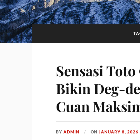
TA
Sensasi Toto
Bikin Deg-de
Cuan Maksi
BY
ADMIN
ON
JANUARY 8, 2026