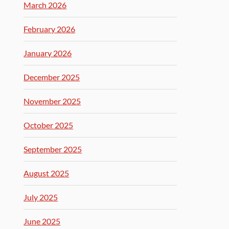
March 2026
February 2026
January 2026
December 2025
November 2025
October 2025
September 2025
August 2025
July 2025
June 2025