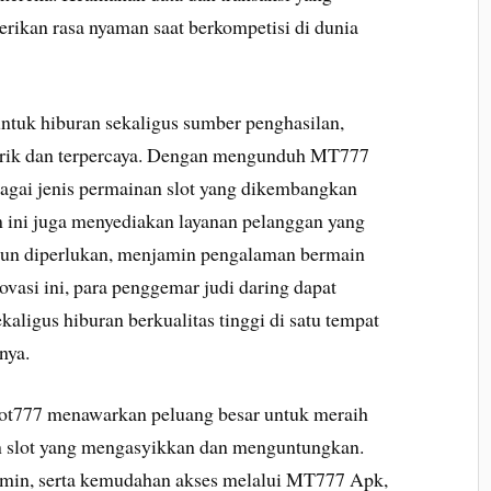
rikan rasa nyaman saat berkompetisi di dunia
 untuk hiburan sekaligus sumber penghasilan,
rik dan terpercaya. Dengan mengunduh MT777
agai jenis permainan slot yang dikembangkan
m ini juga menyediakan layanan pelanggan yang
pun diperlukan, menjamin pengalaman bermain
novasi ini, para penggemar judi daring dapat
ligus hiburan berkualitas tinggi di satu tempat
nya.
ot777 menawarkan peluang besar untuk meraih
 slot yang mengasyikkan dan menguntungkan.
jamin, serta kemudahan akses melalui MT777 Apk,