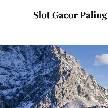
Slot Gacor Pali