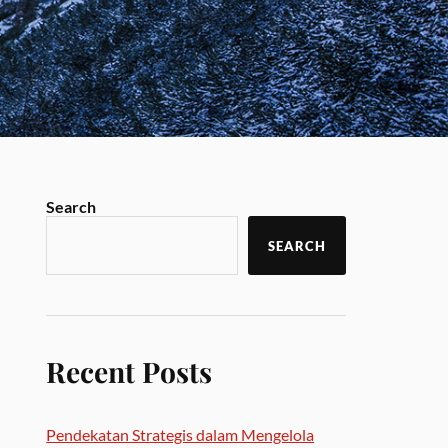
Search
SEARCH
Recent Posts
Pendekatan Strategis dalam Mengelola