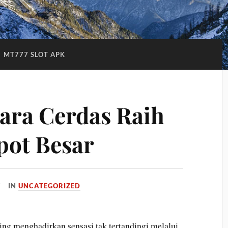
:
MT777 SLOT APK
Cara Cerdas Raih
pot Besar
IN
UNCATEGORIZED
ring menghadirkan sensasi tak tertandingi melalui