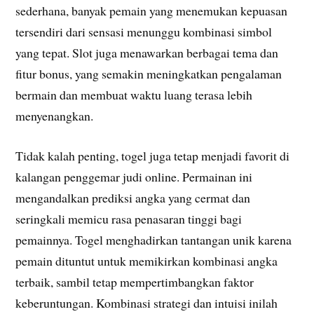
sederhana, banyak pemain yang menemukan kepuasan
tersendiri dari sensasi menunggu kombinasi simbol
yang tepat. Slot juga menawarkan berbagai tema dan
fitur bonus, yang semakin meningkatkan pengalaman
bermain dan membuat waktu luang terasa lebih
menyenangkan.
Tidak kalah penting, togel juga tetap menjadi favorit di
kalangan penggemar judi online. Permainan ini
mengandalkan prediksi angka yang cermat dan
seringkali memicu rasa penasaran tinggi bagi
pemainnya. Togel menghadirkan tantangan unik karena
pemain dituntut untuk memikirkan kombinasi angka
terbaik, sambil tetap mempertimbangkan faktor
keberuntungan. Kombinasi strategi dan intuisi inilah