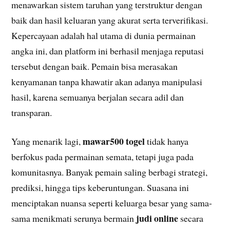
menawarkan sistem taruhan yang terstruktur dengan
baik dan hasil keluaran yang akurat serta terverifikasi.
Kepercayaan adalah hal utama di dunia permainan
angka ini, dan platform ini berhasil menjaga reputasi
tersebut dengan baik. Pemain bisa merasakan
kenyamanan tanpa khawatir akan adanya manipulasi
hasil, karena semuanya berjalan secara adil dan
transparan.
mawar500 togel
Yang menarik lagi,
tidak hanya
berfokus pada permainan semata, tetapi juga pada
komunitasnya. Banyak pemain saling berbagi strategi,
prediksi, hingga tips keberuntungan. Suasana ini
menciptakan nuansa seperti keluarga besar yang sama-
judi online
sama menikmati serunya bermain
secara