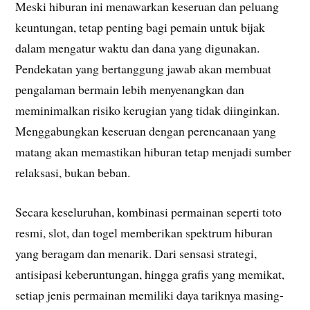
Meski hiburan ini menawarkan keseruan dan peluang
keuntungan, tetap penting bagi pemain untuk bijak
dalam mengatur waktu dan dana yang digunakan.
Pendekatan yang bertanggung jawab akan membuat
pengalaman bermain lebih menyenangkan dan
meminimalkan risiko kerugian yang tidak diinginkan.
Menggabungkan keseruan dengan perencanaan yang
matang akan memastikan hiburan tetap menjadi sumber
relaksasi, bukan beban.
Secara keseluruhan, kombinasi permainan seperti toto
resmi, slot, dan togel memberikan spektrum hiburan
yang beragam dan menarik. Dari sensasi strategi,
antisipasi keberuntungan, hingga grafis yang memikat,
setiap jenis permainan memiliki daya tariknya masing-