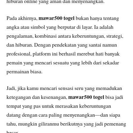
hiburan online yang aman dan menyenangkan.
mawar500 togel
Pada akhirnya,
bukan hanya tentang
angka atau simbol yang berputar di layar. Ia adalah
pengalaman, kombinasi antara keberuntungan, strategi,
dan hiburan. Dengan pendekatan yang santai namun
profesional, platform ini berhasil merebut hati banyak
pemain yang mencari sesuatu yang lebih dari sekadar
permainan biasa.
Jadi, jika kamu mencari sensasi seru yang memadukan
mawar500 togel
ketegangan dan kesenangan,
bisa jadi
tempat yang pas untuk merasakan keberuntungan
datang dengan cara paling menyenangkan—dan siapa
tahu, mungkin giliranmu berikutnya yang jadi pemenang
besar.