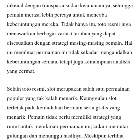
dikenal dengan transparansi dan keamanannya, sehingga
pemain merasa lebih percaya untuk mencoba
keberuntungan mereka. Tidak hanya itu, toto resmi juga
menawarkan berbagai variasi taruhan yang dapat
disesuaikan dengan strategi masing-masing pemain. Hal
ini membuat permainan ini tidak sekadar mengandalkan
keberuntungan semata, tetapi juga kemampuan analisis
yang cermat.
Selain toto resmi, slot merupakan salah satu permainan
populer yang tak kalah menarik. Keunggulan slot
terletak pada kemudahan bermain serta grafis yang
menarik. Pemain tidak perlu memiliki strategi yang
rumit untuk menikmati permainan ini; cukup memutar
gulungan dan menunggu hasilnya. Meskipun terlihat