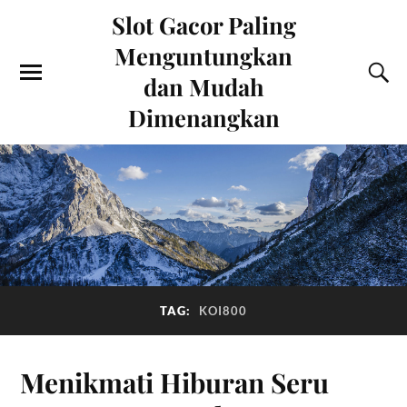
Slot Gacor Paling
Menguntungkan
dan Mudah
Dimenangkan
TAG:
KOI800
Menikmati Hiburan Seru