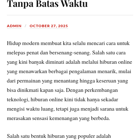
Tanpa Batas Waktu
ADMIN
OCTOBER 27, 2025
Hidup modern membuat kita selalu mencari cara untuk
melepas penat dan bersenang-senang. Salah satu cara
yang kini banyak diminati adalah melalui hiburan online
yang menawarkan berbagai pengalaman menarik, mulai
dari permainan yang menantang hingga keseruan yang
bisa dinikmati kapan saja. Dengan perkembangan
teknologi, hiburan online kini tidak hanya sekadar
mengisi waktu luang, tetapi juga menjadi sarana untuk
merasakan sensasi kemenangan yang berbeda.
Salah satu bentuk hiburan yang populer adalah