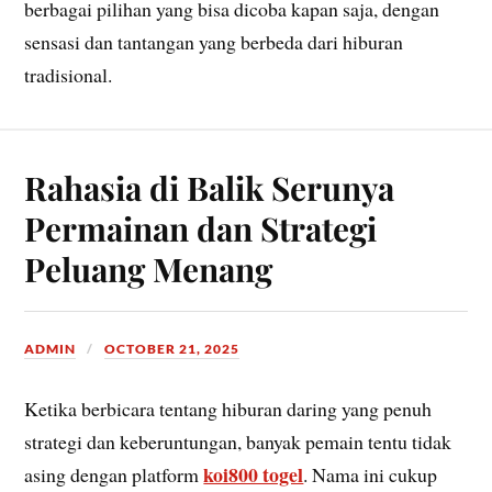
berbagai pilihan yang bisa dicoba kapan saja, dengan
sensasi dan tantangan yang berbeda dari hiburan
tradisional.
Rahasia di Balik Serunya
Permainan dan Strategi
Peluang Menang
ADMIN
OCTOBER 21, 2025
Ketika berbicara tentang hiburan daring yang penuh
strategi dan keberuntungan, banyak pemain tentu tidak
koi800 togel
asing dengan platform
. Nama ini cukup