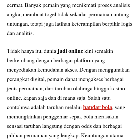
cermat. Banyak pemain yang menikmati proses analisis
angka, membuat togel tidak sekadar permainan untung-
untungan, tetapi juga latihan keterampilan berpikir logis
dan analitis.
judi online
Tidak hanya itu, dunia
kini semakin
berkembang dengan berbagai platform yang
menyediakan kemudahan akses. Dengan menggunakan
perangkat digital, pemain dapat mengakses berbagai
jenis permainan, dari taruhan olahraga hingga kasino
online, kapan saja dan di mana saja. Salah satu
bandar bola
contohnya adalah taruhan melalui
, yang
memungkinkan penggemar sepak bola merasakan
sensasi taruhan langsung dengan odds dan berbagai
pilihan permainan yang lengkap. Keuntungan utama