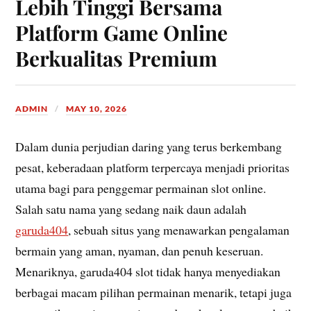
Lebih Tinggi Bersama
Platform Game Online
Berkualitas Premium
ADMIN
MAY 10, 2026
Dalam dunia perjudian daring yang terus berkembang
pesat, keberadaan platform terpercaya menjadi prioritas
utama bagi para penggemar permainan slot online.
Salah satu nama yang sedang naik daun adalah
garuda404
, sebuah situs yang menawarkan pengalaman
bermain yang aman, nyaman, dan penuh keseruan.
Menariknya, garuda404 slot tidak hanya menyediakan
berbagai macam pilihan permainan menarik, tetapi juga