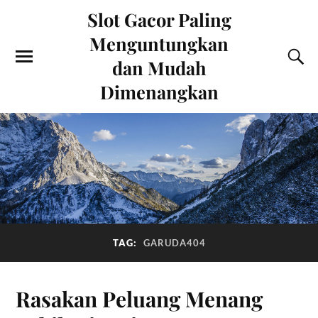
Slot Gacor Paling
Menguntungkan
dan Mudah
Dimenangkan
TAG:
GARUDA404
Rasakan Peluang Menang