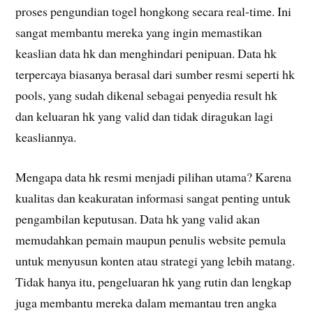
proses pengundian togel hongkong secara real-time. Ini
sangat membantu mereka yang ingin memastikan
keaslian data hk dan menghindari penipuan. Data hk
terpercaya biasanya berasal dari sumber resmi seperti hk
pools, yang sudah dikenal sebagai penyedia result hk
dan keluaran hk yang valid dan tidak diragukan lagi
keasliannya.
Mengapa data hk resmi menjadi pilihan utama? Karena
kualitas dan keakuratan informasi sangat penting untuk
pengambilan keputusan. Data hk yang valid akan
memudahkan pemain maupun penulis website pemula
untuk menyusun konten atau strategi yang lebih matang.
Tidak hanya itu, pengeluaran hk yang rutin dan lengkap
juga membantu mereka dalam memantau tren angka