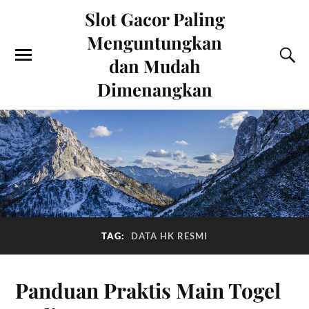
Slot Gacor Paling
Menguntungkan
dan Mudah
Dimenangkan
TAG:
DATA HK RESMI
Panduan Praktis Main Togel